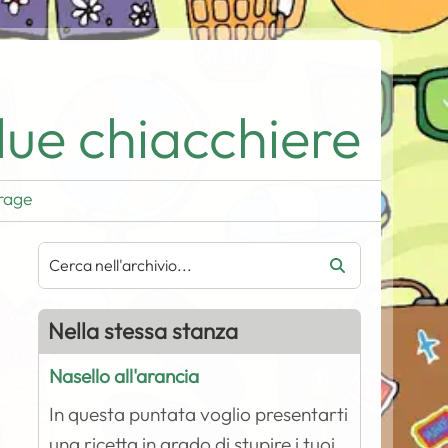
ue chiacchiere
rage
Nella stessa stanza
Nasello all'arancia
In questa puntata voglio presentarti
una ricetta in grado di stupire i tuoi