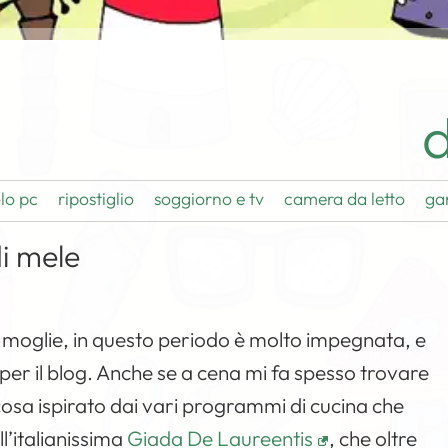
d
lo pc
ripostiglio
soggiorno e tv
camera da letto
ga
di mele
-moglie, in questo periodo è molto impegnata, e
er il blog. Anche se a cena mi fa spesso trovare
sa ispirato dai vari programmi di cucina che
ll’italianissima
Giada De Laureentis
, che oltre