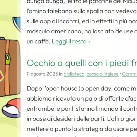
bunga bunga, lei tra le patatine del McD
l’omino talebano sulla spalla non vedeva d
sulle app di incontri, ed in effetti in più 
masculo americano, ha lasciato deluse a
un caffè.
Leggi il resto
Occhio a quelli con i piedi f
11 agosto 2025
in
biblioteca
,
corso d'inglese
•
Comm
Dopo l’open house (o open day, come mi di
abbiamo ricevuto un paio di offerte d’acq
entrambe le parti stanno limando il cont
in base ai desideri delle parti. L’altro 
mettere a punto la strategia da usare pe