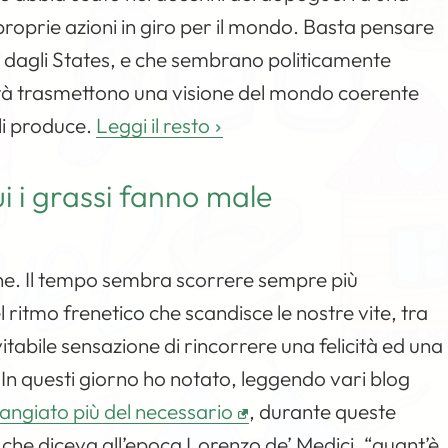
roprie azioni in giro per il mondo. Basta pensare
o dagli States, e che sembrano politicamente
altà trasmettono una visione del mondo coerente
 li produce.
Leggi il resto
i i grassi fanno male
ne. Il tempo sembra scorrere sempre più
itmo frenetico che scandisce le nostre vite, tra
vitabile sensazione di rincorrere una felicità ed una
 In questi giorno ho notato, leggendo vari blog
ngiato più del necessario
, durante queste
o che diceva all’epoca Lorenzo de’ Medici, “quant’è