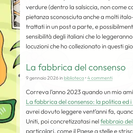
verdure (dentro la salsiccia, non come 
pietanza sconosciuta anche a molti ital
trattati in un post a parte, e possibilmen
sensibilità degli italiani che lo leggeran
locuzioni che ho collezionato in questi gi
La fabbrica del consenso
9 gennaio 2026
in
biblioteca
•
4 commenti
Correva l’anno 2023 quando un mio amico 
La fabbrica del consenso: la politica ed
avrei dovuto leggere vent’anni fa, quand
Uniti, poi concretizzatasi nel
febbraio de
particolari, come il Paese a stelle e str