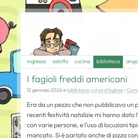
ingresso
salotto
cucina
biblioteca
ango
I fagioli freddi americani
12 gennaio 2026
in
biblioteca
,
corso d'inglese
•
Com
Era da un pezzo che non pubblicavo un po
recenti festività natalizie mi hanno dato 
con varie persone, e l’uso di locuzioni tip
mancato. Si è parlato anche di pizza con i