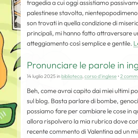
tragedia a cui oggi assistiamo passivam
palestinese stavolta, nientepopodimeno c
son trovati in quella condizione di miseri
principali, mi hanno fatto attraversare u
atteggiamento così semplice e gentile.
L
Pronunciare le parole in in
14 luglio 2025
in
biblioteca
,
corso d'inglese
•
2 comm
Beh, come avrai capito dai miei ultimi po
sul blog. Basta parlare di bombe, genoci
possiamo fare per cambiare le cose in qu
allora rispolvero la mia rubrica dove con
recente commento di Valentina ad un mio 