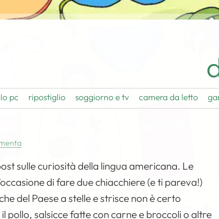
d
lo pc
ripostiglio
soggiorno e tv
camera da letto
ga
menta
st sulle curiosità della lingua americana. Le
l’occasione di fare due chiacchiere (e ti pareva!)
iche del Paese a stelle e strisce non è certo
l pollo, salsicce fatte con carne e broccoli o altre