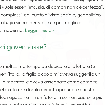
i vuole esser lieto, sia, di doman non c’è certezza”.
mplessi, dal punto di vista sociale, geopolitico
l rifugio sicuro per stare un po’ meglio e
vita moderna.
Leggi il resto
le ci governasse?
to moltissimo tempo da dedicare alla lettura (o
per l’Italia, la figlia piccola mi aveva suggerito un
he la maestra le aveva assegnato come compito
delle otto ore di volo per intraprendere questo
e ragazzi nati in un futuro in cui non esistono più
o in cui non si muore più, in cui l’umanità è