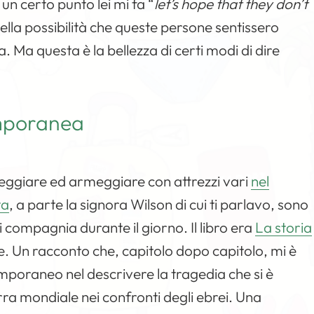
un certo punto lei mi fa “
let’s hope that they don’t
lla possibilità che queste persone sentissero
 Ma questa è la bellezza di certi modi di dire
mporanea
teggiare ed armeggiare con attrezzi vari
nel
ta
, a parte la signora Wilson di cui ti parlavo, sono
i compagnia durante il giorno. Il libro era
La storia
e. Un racconto che, capitolo dopo capitolo, mi è
oraneo nel descrivere la tragedia che si è
ra mondiale nei confronti degli ebrei. Una