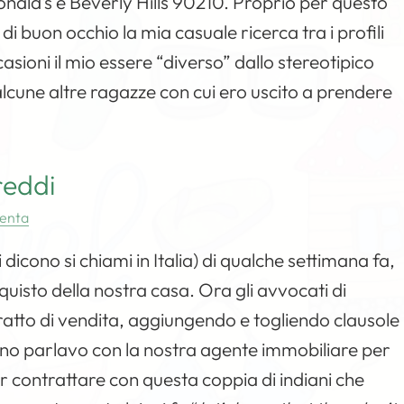
onald’s e Beverly Hills 90210. Proprio per questo
i buon occhio la mia casuale ricerca tra i profili
occasioni il mio essere “diverso” dallo stereotipico
lcune altre ragazze con cui ero uscito a prendere
reddi
enta
cono si chiami in Italia) di qualche settimana fa,
uisto della nostra casa. Ora gli avvocati di
ratto di vendita, aggiungendo e togliendo clausole
giorno parlavo con la nostra agente immobiliare per
r contrattare con questa coppia di indiani che