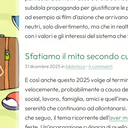
subdola propaganda per giustificare le p
ad esempio ai film d’azione che arrivan
neutri, solo divertimento, ma che in re
con i valori e gli interessi del sistema che
Sfatiamo il mito secondo cu
31 dicembre 2025
in
biblioteca
•
4 commenti
E così anche questo 2025 volge al termi
velocemente, probabilmente a causa del r
social, lavoro, famiglia, amici e quell’ine
serenità che continuano ad allontanarsi.
che seguo, il tema ricorrente dell’
aver ma
feste. Un’incarnazione culinaria di quell