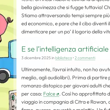
bella giovinezza che si fugge tuttavia! Ch
Stiamo attraversando tempi sempre più co
ed economico, e pare che il cibo diventi i
dimenticare per un po’ il logorio della 
E se l’intelligenza artificia
3 dicembre 2025
in
biblioteca
•
2 commenti
Ultimamente, l’avrai intuito, non ho avu
meglio, agli audiolibri). Prima di partire 
romanzo distopico per giovani adulti c
per casa:
Falce
. Così ho approfittato 
viaggio in compagnia di Citra e Rowan, du
fame, guerre, povertà e malattie. Un futur