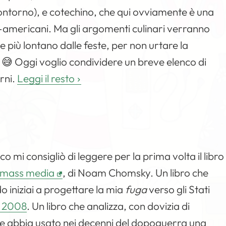
contorno), e cotechino, che qui ovviamente è una
o-americani. Ma gli argomenti culinari verranno
te più lontano dalle feste, per non urtare la
no 😅 Oggi voglio condividere un breve elenco di
orni.
Leggi il resto
mi consigliò di leggere per la prima volta il libro
 i mass media
, di Noam Chomsky. Un libro che
o iniziai a progettare la mia
fuga
verso gli Stati
l 2008
. Un libro che analizza, con dovizia di
isce abbia usato nei decenni del dopoguerra una