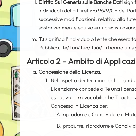
Diritto Sui Generis sulle Banche Dati
signif
individuati dalla Direttiva 96/9/CE del Pa
successive modificazioni, relativa alla tutel
sostanzialmente equivalenti previsti ovu
Tu
significa l’individuo o l’ente che eserci
Pubblica.
Te
/
Tuo
/
Tua
/
Tuoi
/
Ti
hanno un si
Articolo 2 – Ambito di Applicaz
Concessione della Licenza
.
Nel rispetto dei termini e delle condi
Licenziante concede a Te una licenza 
esclusiva e irrevocabile che Ti autori
Concesso in Licenza per:
riprodurre e Condividere il Mate
produrre, riprodurre e Condivid