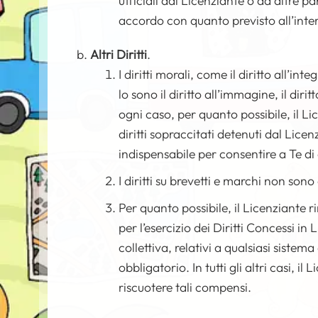
ufficiali dal Licenziante o da altre pa
accordo con quanto previsto all’interno
Altri Diritti
.
I diritti morali, come il diritto all’i
lo sono il diritto all’immagine, il diritt
ogni caso, per quanto possibile, il L
diritti sopraccitati detenuti dal Lice
indispensabile per consentire a Te di 
I diritti su brevetti e marchi non son
Per quanto possibile, il Licenziante r
per l’esercizio dei Diritti Concessi i
collettiva, relativi a qualsiasi sistem
obbligatorio. In tutti gli altri casi, il
riscuotere tali compensi.