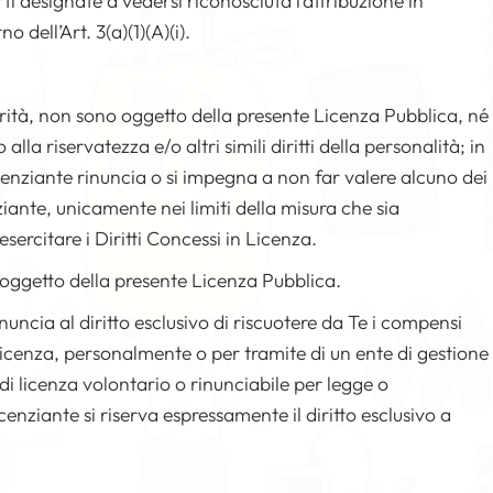
rti designate a vedersi riconosciuta l’attribuzione in
 dell’Art. 3(a)(1)(A)(i).
ntegrità, non sono oggetto della presente Licenza Pubblica, né
o alla riservatezza e/o altri simili diritti della personalità; in
icenziante rinuncia o si impegna a non far valere alcuno dei
nziante, unicamente nei limiti della misura che sia
esercitare i Diritti Concessi in Licenza.
o oggetto della presente Licenza Pubblica.
inuncia al diritto esclusivo di riscuotere da Te i compensi
n Licenza, personalmente o per tramite di un ente di gestione
a di licenza volontario o rinunciabile per legge o
 Licenziante si riserva espressamente il diritto esclusivo a