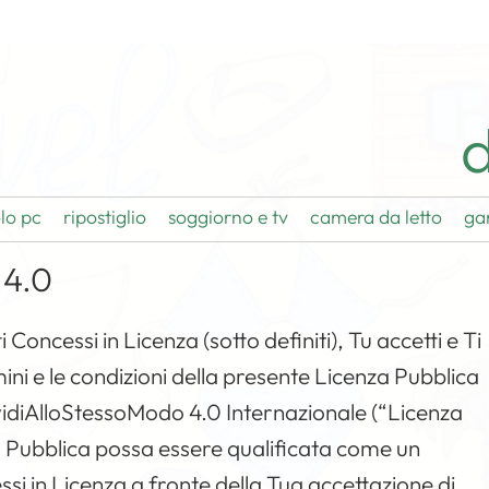
d
lo pc
ripostiglio
soggiorno e tv
camera da letto
ga
 4.0
 Concessi in Licenza (sotto definiti), Tu accetti e Ti
mini e le condizioni della presente Licenza Pubblica
diAlloStessoModo 4.0 Internazionale (“Licenza
 Pubblica possa essere qualificata come un
cessi in Licenza a fronte della Tua accettazione di