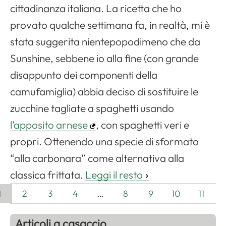
cittadinanza italiana. La ricetta che ho
provato qualche settimana fa, in realtà, mi è
stata suggerita nientepopodimeno che da
Sunshine, sebbene io alla fine (con grande
disappunto dei componenti della
camufamiglia) abbia deciso di sostituire le
zucchine tagliate a spaghetti usando
l’apposito arnese
, con spaghetti veri e
propri. Ottenendo una specie di sformato
“alla carbonara” come alternativa alla
classica frittata.
Leggi il resto
1
2
3
4
…
8
9
10
11
Articoli a casaccio