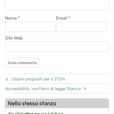
Nome
*
Email
*
Sito Web
I buoni propositi per il 2024
Accessibilità, vent’anni di legge Stanca
Nella stessa stanza
You'd better never let it go