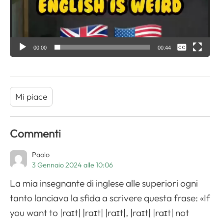
Nessuna
00:00
00:44
English
Mi piace
Commenti
Paolo
3 Gennaio 2024 alle 10:06
La mia insegnante di inglese alle superiori ogni
tanto lanciava la sfida a scrivere questa frase: «If
you want to |raɪt| |raɪt| |raɪt|, |raɪt| |raɪt| not