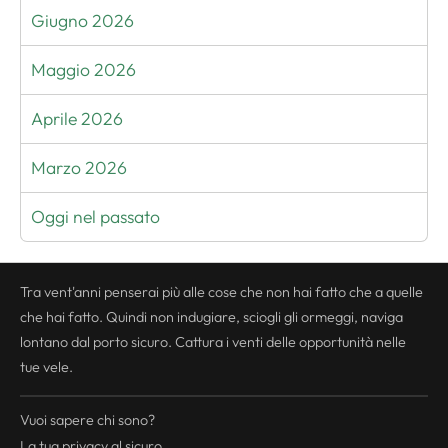
Giugno 2026
Maggio 2026
Aprile 2026
Marzo 2026
Oggi nel passato
Tra vent'anni penserai più alle cose che non hai fatto che a quelle
che hai fatto. Quindi non indugiare, sciogli gli ormeggi, naviga
lontano dal porto sicuro. Cattura i venti delle opportunità nelle
tue vele.
Vuoi sapere chi sono?
La tua
privacy
al sicuro