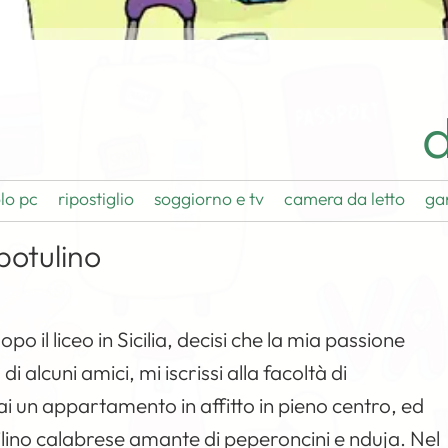
d
lo pc
ripostiglio
soggiorno e tv
camera da letto
ga
botulino
o il liceo in Sicilia, decisi che la mia passione
i alcuni amici, mi iscrissi alla facoltà di
vai un appartamento in affitto in pieno centro, ed
uilino calabrese amante di peperoncini e nduja. Nel