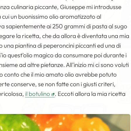
ienza culinaria piccante, Giuseppe mi introdusse
ra cui un buonissimo olio aromatizzato al
eva sapientemente ai 250 grammi di pasta al sugo
iegare la ricetta, che da allora è diventata una mia
 una piantina di peperoncini piccanti ed una di
h’io quest’olio magico da consumare poi durante i
nsieme ad altre pietanze. All’inizio mi ci sono voluti
so conto che il mio amato olio avrebbe potuto
te conserve, se non fatte con i giusti criteri,
ericolosa,
il botulino
. Eccoti allora la mia ricetta