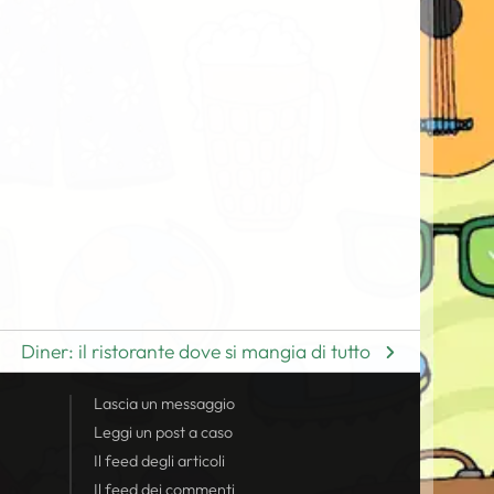
Diner: il ristorante dove si mangia di tutto
Lascia un messaggio
Leggi un post a caso
Il
feed
degli articoli
Il
feed
dei commenti