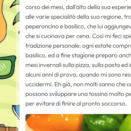
corso dei mesi, dall’alto della sua esper
alle varie specialità della sua regione, t
peperoncino e basilico, che lui aggiung
che si cucinava per cena. Così mi feci sp
tradizione personale: ogni estate compro
basilico, ed a fine stagione preparo anc
mesi invernali sulla pizza, sulla pasta ed i
alcuni anni di prova, quando mi sono re
uccidermi. Eh già, non molti sanno che cer
possono sviluppare una tossina molto p
per evitare di finire al pronto soccorso.