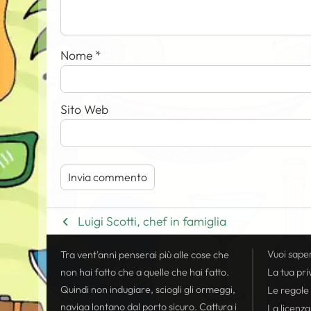
Nome
*
Sito Web
Luigi Scotti, chef in famiglia
Vuoi sape
Tra vent'anni penserai più alle cose che
non hai fatto che a quelle che hai fatto.
La tua
pri
Quindi non indugiare, sciogli gli ormeggi,
Le regole
naviga lontano dal porto sicuro. Cattura i
La licenza