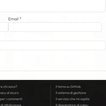
Email
*
re chi sono?
Il tema su GitHub
vacy
al sicuro
Il sistema di gestione
 per i commenti
Il servizio che mi ospita
 di attribuzione
Il disegnatore di camu