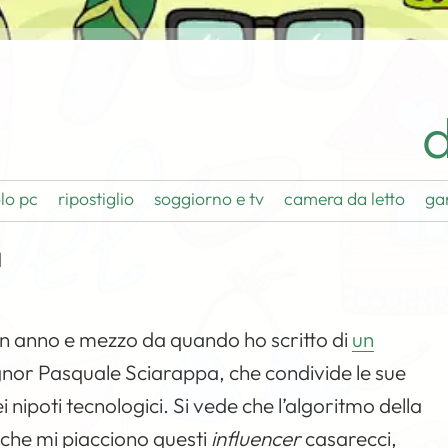
d
lo pc
ripostiglio
soggiorno e tv
camera da letto
ga
a
un anno e mezzo da quando ho scritto di
un
signor Pasquale Sciarappa, che condivide le sue
 nipoti tecnologici. Si vede che l’algoritmo della
che mi piacciono questi
influencer
casarecci,