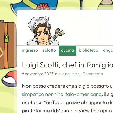
ingresso
salotto
cucina
biblioteca
ango
Luigi Scotti, chef in famigli
6 novembre 2023
in
cucina
,
altro
•
Commenta
Non posso credere che sia già passato 
simpatico nonnino italo-americano
, il 
ricette su YouTube, grazie al supporto dei
piattaforma di Mountain View ha capito 