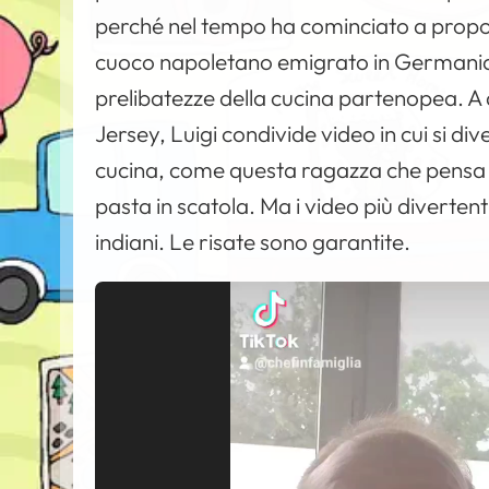
perché nel tempo ha cominciato a prop
cuoco napoletano emigrato in Germania, 
prelibatezze della cucina partenopea. A
Jersey, Luigi condivide video in cui si d
cucina, come questa ragazza che pensa d
pasta in scatola. Ma i video più divertent
indiani. Le risate sono garantite.
V
i
d
e
o
P
l