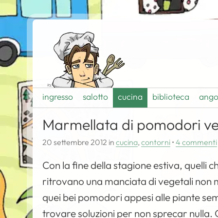
ingresso
salotto
cucina
biblioteca
ango
Marmellata di pomodori ve
20 settembre 2012
in
cucina
,
contorni
•
4 commenti
Con la fine della stagione estiva, quelli 
ritrovano una manciata di vegetali non m
quei bei pomodori appesi alle piante semb
trovare soluzioni per non sprecar nulla. 