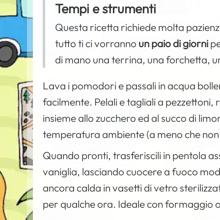
Tempi e strumenti
Questa ricetta richiede molta pazienza,
tutto ti ci vorranno
un paio di giorni
pe
di mano una terrina, una forchetta, u
Lava i pomodori e passali in acqua bollen
facilmente. Pelali e tagliali a pezzettoni,
insieme allo zucchero ed al succo di limo
temperatura ambiente (a meno che non s
Quando pronti, trasferiscili in pentola a
vaniglia, lasciando cuocere a fuoco mod
ancora calda in vasetti di vetro steriliz
per qualche ora. Ideale con formaggio o