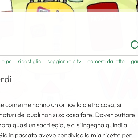
d
lo pc
ripostiglio
soggiorno e tv
camera da letto
ga
rdi
che come me hanno un orticello dietro casa, si
aturi dei quali non si sa cosa fare. Dover buttare
ra quasi un sacrilegio, e ci si ingegna quindi a
Già in passato avevo condiviso la mia ricetta per