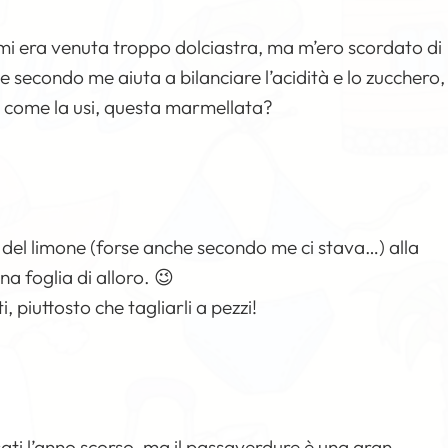
i era venuta troppo dolciastra, ma m’ero scordato di
one secondo me aiuta a bilanciare l’acidità e lo zucchero,
 come la usi, questa marmellata?
el limone (forse anche secondo me ci stava…) alla
a foglia di alloro. 😉
, piuttosto che tagliarli a pezzi!
sati l’anno scorso, ma il passaverdure è una gran