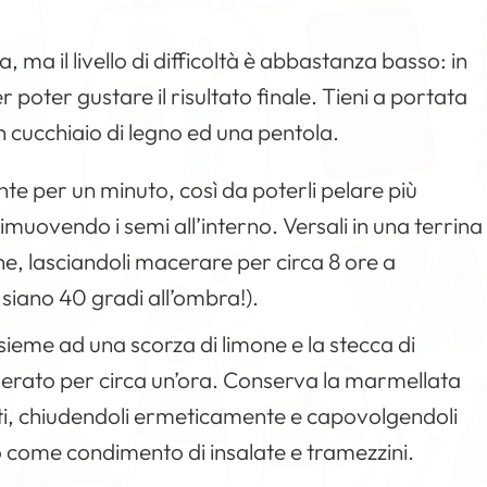
 ma il livello di difficoltà è abbastanza basso: in
r poter gustare il risultato finale. Tieni a portata
n cucchiaio di legno ed una pentola.
te per un minuto, così da poterli pelare più
 rimuovendo i semi all’interno. Versali in una terrina
ne, lasciandoli macerare per circa 8 ore a
iano 40 gradi all’ombra!).
ssieme ad una scorza di limone e la stecca di
erato per circa un’ora. Conserva la marmellata
zati, chiudendoli ermeticamente e capovolgendoli
 come condimento di insalate e tramezzini.