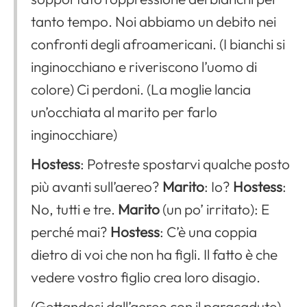
tanto tempo. Noi abbiamo un debito nei
confronti degli afroamericani. (I bianchi si
inginocchiano e riveriscono l’uomo di
colore) Ci perdoni. (La moglie lancia
un’occhiata al marito per farlo
inginocchiare)
Hostess
: Potreste spostarvi qualche posto
più avanti sull’aereo?
Marito
: Io?
Hostess
:
No, tutti e tre.
Marito
(un po’ irritato): E
perché mai?
Hostess
: C’è una coppia
dietro di voi che non ha figli. Il fatto è che
vedere vostro figlio crea loro disagio.
(Gettandosi dall’aereo con il paracadute)