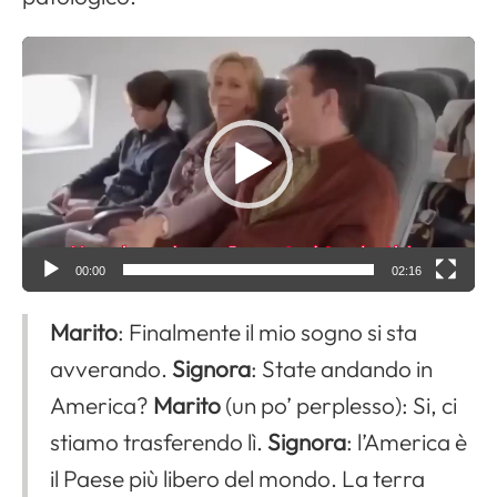
V
i
d
e
o
P
l
a
00:00
02:16
y
Marito
: Finalmente il mio sogno si sta
e
r
avverando.
Signora
: State andando in
America?
Marito
(un po’ perplesso): Si, ci
stiamo trasferendo lì.
Signora
: l’America è
il Paese più libero del mondo. La terra