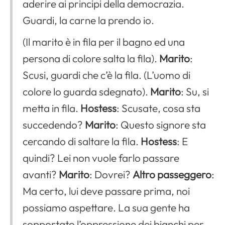
aderire ai principi della democrazia.
Guardi, la carne la prendo io.
(Il marito è in fila per il bagno ed una
persona di colore salta la fila).
Marito
:
Scusi, guardi che c’è la fila. (L’uomo di
colore lo guarda sdegnato).
Marito
: Su, si
metta in fila.
Hostess
: Scusate, cosa sta
succedendo?
Marito
: Questo signore sta
cercando di saltare la fila.
Hostess
: E
quindi? Lei non vuole farlo passare
avanti?
Marito
: Dovrei?
Altro passeggero
:
Ma certo, lui deve passare prima, noi
possiamo aspettare. La sua gente ha
sopportato l’oppressione dei bianchi per