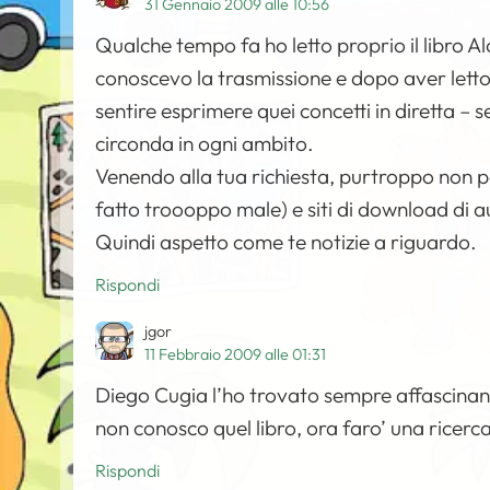
31 Gennaio 2009 alle 10:56
Qualche tempo fa ho letto proprio il libro A
conoscevo la trasmissione e dopo aver letto
sentire esprimere quei concetti in diretta – se
circonda in ogni ambito.
Venendo alla tua richiesta, purtroppo non poss
fatto troooppo male) e siti di download di a
Quindi aspetto come te notizie a riguardo.
Rispondi
jgor
11 Febbraio 2009 alle 01:31
Diego Cugia l’ho trovato sempre affascinan
non conosco quel libro, ora faro’ una ricerc
Rispondi