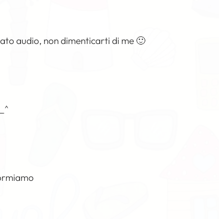
mato audio, non dimenticarti di me 🙂
^_^
 dormiamo