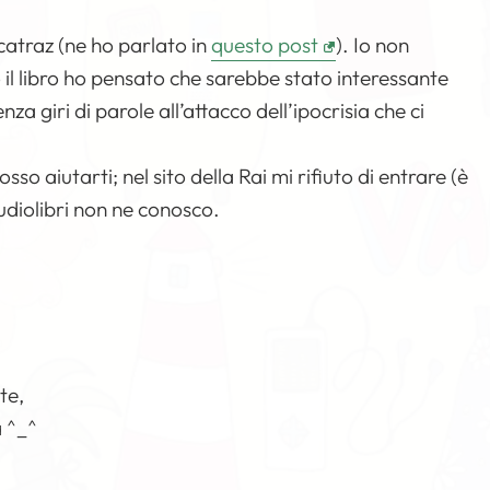
lcatraz (ne ho parlato in
questo post
). Io non
 il libro ho pensato che sarebbe stato interessante
nza giri di parole all’attacco dell’ipocrisia che ci
o aiutarti; nel sito della Rai mi rifiuto di entrare (è
udiolibri non ne conosco.
te,
a ^_^