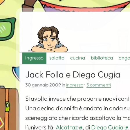
ingresso
salotto
cucina
biblioteca
ango
Jack Folla e Diego Cugia
30 gennaio 2009
in
ingresso
•
5 commenti
Stavolta invece che proporre nuovi cont
Una decina d’anni fa è andato in onda sul
sceneggiato che ricordo ascoltavo la mat
l’università:
Alcatraz
, di
Diego Cugia