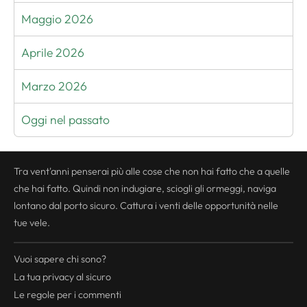
Maggio 2026
Aprile 2026
Marzo 2026
Oggi nel passato
Tra vent'anni penserai più alle cose che non hai fatto che a quelle
che hai fatto. Quindi non indugiare, sciogli gli ormeggi, naviga
lontano dal porto sicuro. Cattura i venti delle opportunità nelle
tue vele.
Vuoi sapere chi sono?
La tua
privacy
al sicuro
Le regole per i commenti