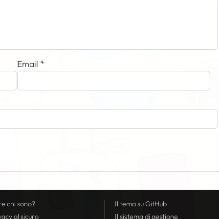
Email
*
re chi sono?
Il tema su GitHub
vacy
al sicuro
Il sistema di gestione