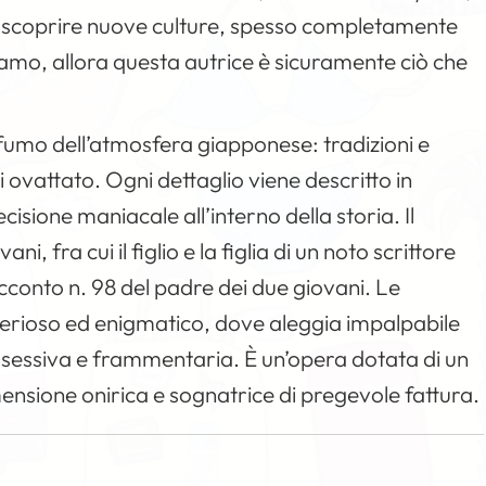
ce scoprire nuove culture, spesso completamente
iviamo, allora questa autrice è sicuramente ciò che
profumo dell’atmosfera giapponese: tradizioni e
 ovattato. Ogni dettaglio viene descritto in
sione maniacale all’interno della storia. Il
ni, fra cui il figlio e la figlia di un noto scrittore
cconto n. 98 del padre dei due giovani. Le
terioso ed enigmatico, dove aleggia impalpabile
ssessiva e frammentaria. È un’opera dotata di un
mensione onirica e sognatrice di pregevole fattura.