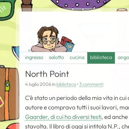
ingresso
salotto
cucina
biblioteca
ango
North Point
4 luglio 2006
in
biblioteca
•
3 commenti
C’è stato un periodo della mia vita in cu
autore e compravo tutti i suoi lavori, m
Gaarder, di cui ho diversi testi
, ed anche
stavolta. Il libro di oggi si intitola
N.P.
, ch