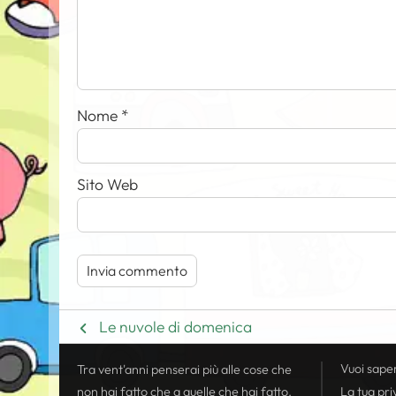
Nome
*
Sito Web
Le nuvole di domenica
Vuoi sape
Tra vent'anni penserai più alle cose che
non hai fatto che a quelle che hai fatto.
La tua
pri