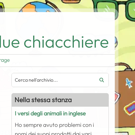
ue chiacchiere
rage
Nella stessa stanza
I versi degli animali in inglese
Ho sempre avuto problemi con i
nomi dei suoni prodotti dai vari