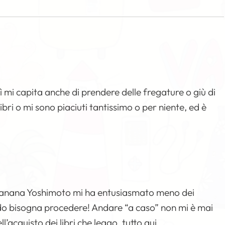
 mi capita anche di prendere delle fregature o giù di
i libri o mi sono piaciuti tantissimo o per niente, ed è
di Banana Yoshimoto mi ha entusiasmato meno dei
do bisogna procedere! Andare “a caso” non mi è mai
’acquisto dei libri che leggo, tutto qui.