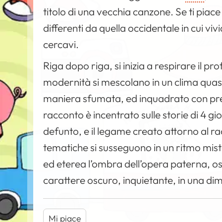
titolo di una vecchia canzone. Se ti pia
differenti da quella occidentale in cui v
cercavi.
Riga dopo riga, si inizia a respirare il 
modernità si mescolano in un clima quasi
maniera sfumata, ed inquadrato con preci
racconto è incentrato sulle storie di 4 giova
defunto, e il legame creato attorno al ra
tematiche si susseguono in un ritmo mis
ed eterea l’ombra dell’opera paterna, o
carattere oscuro, inquietante, in una di
Mi piace