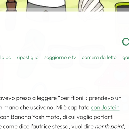
d
lo pc
ripostiglio
soggiorno e tv
camera da letto
ga
i avevo preso a leggere “per filoni”: prendevo un
an mano che uscivano. Mi è capitato
con Jostein
 con Banana Yoshimoto, di cui voglio parlarti
e come dice l’autrice stessa, vuol dire
north point
,