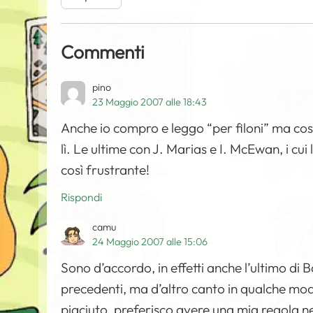
Commenti
pino
23 Maggio 2007 alle 18:43
Anche io compro e leggo “per filoni” ma così
lì. Le ultime con J. Marias e I.
McEwan
, i cu
così frustrante!
Rispondi
camu
24 Maggio 2007 alle 15:06
Sono d’accordo, in effetti anche l’ultimo 
precedenti, ma d’altro canto in qualche mo
piaciuto, preferisco avere una mia regola nell