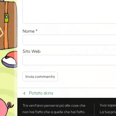
Nome
*
Sito Web
Potato skins
Vuoi sape
Tra vent'anni penserai più alle cose che
non hai fatto che a quelle che hai fatto.
La tua
pri