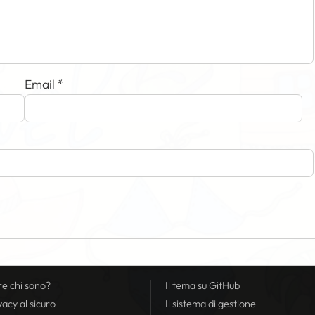
Email
*
re chi sono?
Il tema su GitHub
vacy
al sicuro
Il sistema di gestione