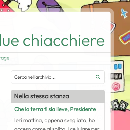
ue chiacchiere
rage
Nella stessa stanza
Che la terra ti sia lieve, Presidente
Ieri mattina, appena svegliato, ho
acceso come al solito il cellulare per