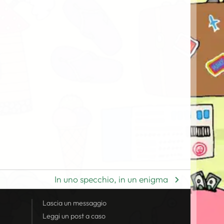
In uno specchio, in un enigma
Lascia un messaggio
Leggi un post a caso