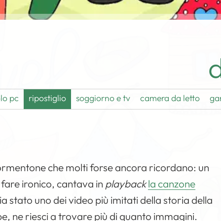
d
lo pc
ripostiglio
soggiorno e tv
camera da letto
ga
ormentone che molti forse ancora ricordano: un
fare ironico, cantava in
playback
la canzone
 stato uno dei video più imitati della storia della
, ne riesci a trovare più di quanto immagini.