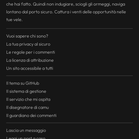
che hai fatto. Quindi non indugiare, sciogli gli ormeggi, naviga
lontano dal porto sicuro. Cattura i venti delle opportunità nelle
tue vele.
Vuoi sapere chi sono?
La tua
privacy
al sicuro
Le regole per i commenti
La licenza di attribuzione
Un sito accessibile a tutti
Il tema su GitHub
Il sistema di gestione
Il servizio che mi ospita
Il disegnatore di camu
Il guardiano dei commenti
Lascia un messaggio
Leggi un post a caso