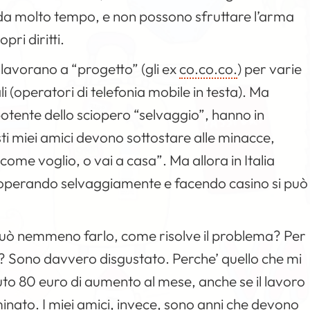
o da molto tempo, e non possono sfruttare l’arma
pri diritti.
lavorano a “progetto” (gli ex
co.co.co.
) per varie
i (operatori di telefonia mobile in testa). Ma
potente dello sciopero “selvaggio”, hanno in
sti miei amici devono sottostare alle minacce,
come voglio, o vai a casa”. Ma allora in Italia
cioperando selvaggiamente e facendo casino si può
può nemmeno farlo, come risolve il problema? Per
ri? Sono davvero disgustato. Perche’ quello che mi
to 80 euro di aumento al mese, anche se il lavoro
nato. I miei amici, invece, sono anni che devono