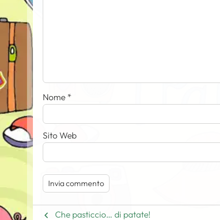
Nome
*
Sito Web
Che pasticcio… di patate!