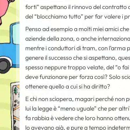
forti” aspettano il rinnovo del contratt
del “blocchiamo tutto” per far valere i pro
Penso ad esempio a molti miei amici che 
aziende della zona, o anche internazional
mentre i conduttori di tram, con l’arma 
genere il successo che si aspettano, que
spesso neppure troppo velate, del “o fai 
deve funzionare per forza così? Solo s
ottenere quello a cui si ha diritto?
E chi non sciopera, magari perché non 
lui la legge è “meno uguale” che per alt
fa rabbia è vedere che loro hanno ottenu
lo avevano già, e pure a tempo indetermi