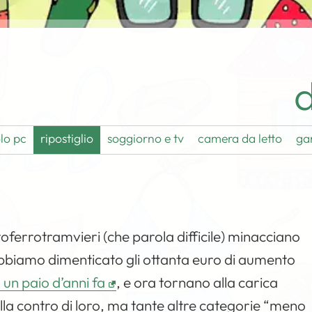
d
lo pc
ripostiglio
soggiorno e tv
camera da letto
ga
toferrotramvieri (che parola difficile) minacciano
abbiamo dimenticato gli ottanta euro di aumento
 un paio d’anni fa
, e ora tornano alla carica
lla contro di loro, ma tante altre categorie “meno