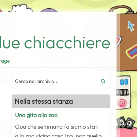
ue chiacchiere
rage
Nella stessa stanza
Una gita allo zoo
Qualche settimana fa siamo stati
allo zoo vicino casa (no, non quello