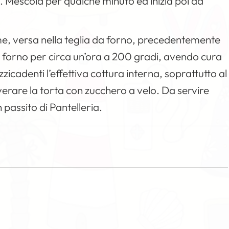
a. Mescola per qualche minuto ed inizia poi ad
, versa nella teglia da forno, precedentemente
in forno per circa un’ora a 200 gradi, avendo cura
zzicadenti l’effettiva cottura interna, soprattutto al
verare la torta con zucchero a velo. Da servire
passito di Pantelleria.