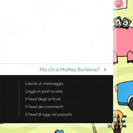
Ma chi è Matteo Bordone?
Lascia un messaggio
Leggi un post a caso
Il
feed
degli articoli
Il
feed
dei commenti
Il
feed
di oggi nel passato