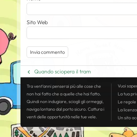
Sito Web
Quando sciopera il tram
Vuoi sape
Tra vent'anni penserai più alle cose che
non hai fatto che a quelle che hai fatto.
La tua
pri
Quindi non indugiare, sciogli gli ormeggi,
Le regole
naviga lontano dal porto sicuro. Cattura i
La licenza
venti delle opportunità nelle tue vele.
Un sito acc