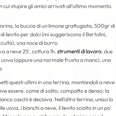
 cui stupire gli amici arrivati all’ultimo momento.
arina, la buccia di un limone grattugiata, 500gr di
 di lievito per dolci (mi suggeriscono il Bertolini,
cculta), una noce di burro
va a neve 25′, cottura 1h.
strumenti di lavoro
: due
le uova (oppure una normale frusta a mano), una
a
metti questi ultimi in una terrina, montandoli a neve
o deve essere, come di solito, compatto e denso: la
ianco caschi è decisiva. Nell’altra terrina, unisci lo
lle uova, i bianchi a neve, il lievito sciolto in un po’