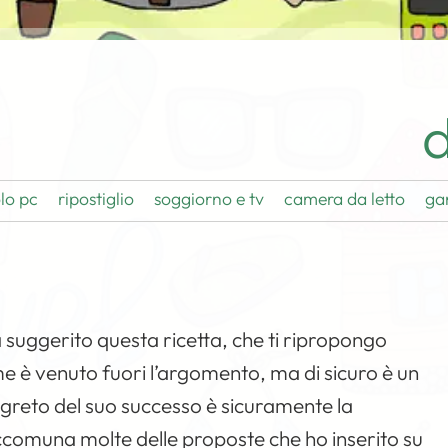
d
lo pc
ripostiglio
soggiorno e tv
camera da letto
ga
a suggerito questa ricetta, che ti ripropongo
e è venuto fuori l’argomento, ma di sicuro è un
egreto del suo successo è sicuramente la
ccomuna molte delle proposte che ho inserito su