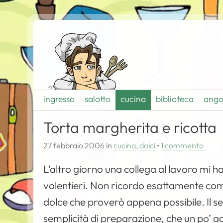
ingresso
salotto
cucina
biblioteca
ango
Torta margherita e ricotta
27 febbraio 2006
in
cucina
,
dolci
•
1 commento
L’altro giorno una collega al lavoro mi h
volentieri. Non ricordo esattamente com
dolce che proverò appena possibile. Il s
semplicità di preparazione, che un po’ a