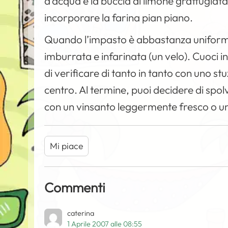
d’acqua e la buccia di limone grattugiat
incorporare la farina pian piano.
Quando l’impasto è abbastanza uniforme
imburrata e infarinata (un velo). Cuoci 
di verificare di tanto in tanto con uno stu
centro. Al termine, puoi decidere di spol
con un vinsanto leggermente fresco o un 
Mi piace
Commenti
caterina
1 Aprile 2007 alle 08:55