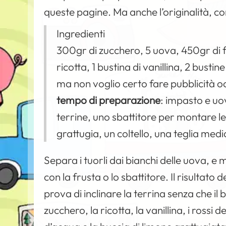
queste pagine. Ma anche l’originalità, con
Ingredienti
300gr di zucchero, 5 uova, 450gr di f
ricotta, 1 bustina di vanillina, 2 bustine
ma non voglio certo fare pubblicità o
tempo di preparazione
: impasto e uo
terrine, uno sbattitore per montare 
grattugia, un coltello, una teglia medi
Separa i tuorli dai bianchi delle uova, e 
con la frusta o lo sbattitore. Il risultat
prova di inclinare la terrina senza che il b
zucchero, la ricotta, la vanillina, i rossi de