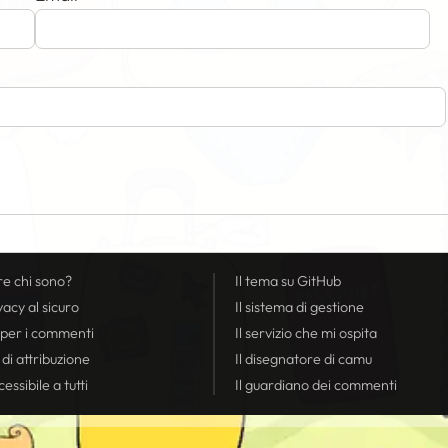
re chi sono?
Il tema su GitHub
vacy
al sicuro
Il sistema di gestione
 per i commenti
Il servizio che mi ospita
 di attribuzione
Il disegnatore di camu
essibile a tutti
Il guardiano dei commenti