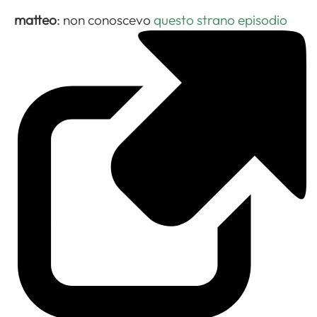
matteo
: non conoscevo
questo strano episodio
Apri il menu di navigazione