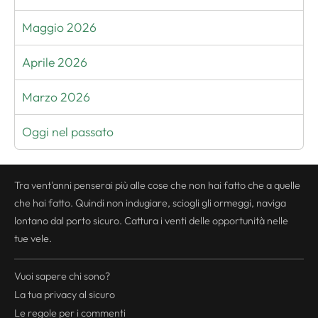
Maggio 2026
Aprile 2026
Marzo 2026
Oggi nel passato
Tra vent'anni penserai più alle cose che non hai fatto che a quelle
che hai fatto. Quindi non indugiare, sciogli gli ormeggi, naviga
lontano dal porto sicuro. Cattura i venti delle opportunità nelle
tue vele.
Vuoi sapere chi sono?
La tua
privacy
al sicuro
Le regole per i commenti