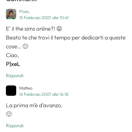
P|xeL
15 Febbraio 2007 alle 10:41
E’ il the sims online?! 😛
Beato te che trovi il tempo per dedicarti a queste
cose… 🙂
Ciao,
P|xeL
Rispondi
Matteo
16 Febbraio 2007 alle 16:18
La prima m’è d’avanzo.
🙂
Rispondi