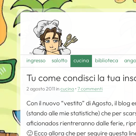
ingresso
salotto
cucina
biblioteca
ango
Tu come condisci la tua ins
2 agosto 2011
in
cucina
•
7 commenti
Con il nuovo “vestito” di Agosto, il blog 
(stando alle mie statistiche) che per sca
aficionados rientreranno dalle ferie, rip
🙂 Ecco allora che per seguire questa lin