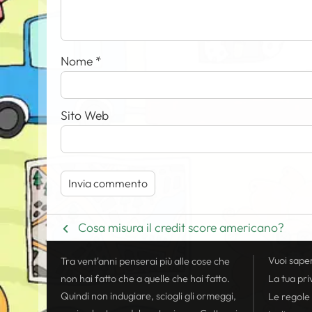
Nome
*
Sito Web
Cosa misura il credit score americano?
Vuoi sape
Tra vent'anni penserai più alle cose che
non hai fatto che a quelle che hai fatto.
La tua
pri
Quindi non indugiare, sciogli gli ormeggi,
Le regole