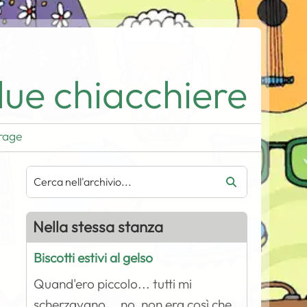
ue chiacchiere
rage
Nella stessa stanza
Biscotti estivi al gelso
Quand'ero piccolo... tutti mi
scherzavano... no, non era così che