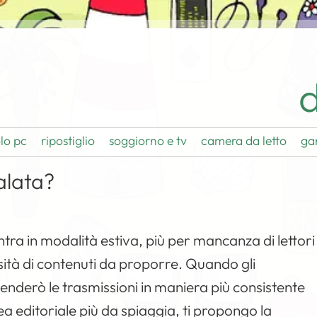
d
lo pc
ripostiglio
soggiorno e tv
camera da letto
ga
alata?
entra in modalità estiva, più per mancanza di lettori
rsità di contenuti da proporre. Quando gli
renderò le trasmissioni in maniera più consistente
ea editoriale più da spiaggia, ti propongo la