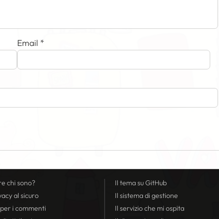
Email
*
re chi sono?
Il tema su GitHub
vacy
al sicuro
Il sistema di gestione
 per i commenti
Il servizio che mi ospita