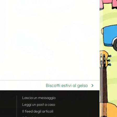
Biscotti estivi al gelso
Lascia un messaggio
Leggi un post a caso
Il
feed
degli articoli