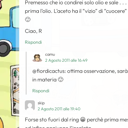
Premesso che io condirei solo olio e sale . .
prima l’olio. L’aceto ha il “vizio” di “cuocere”
🙂
Ciao, R
Rispondi
camu
2 Agosto 2011 alle 16:49
@fiordicactus: ottima osservazione, sarà 
in materia 🙂
Rispondi
skip
2 Agosto 2011 alle 19:40
Forse sto fuori dal ring 😀 perchè prima mesco