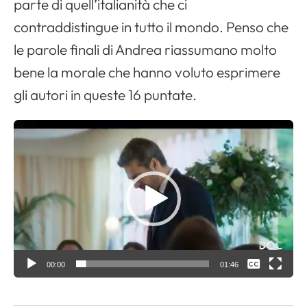
parte di quell’italianità che ci
contraddistingue in tutto il mondo. Penso che
le parole finali di Andrea riassumano molto
bene la morale che hanno voluto esprimere
gli autori in queste 16 puntate.
V
i
d
e
o
P
l
Nessuna
a
00:00
01:46
y
Italiano
e