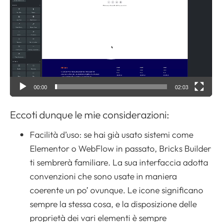
i
d
e
o
P
Apri il menu di navigazione
l
a
00:00
02:03
y
Eccoti dunque le mie considerazioni:
e
r
Facilità d’uso: se hai già usato sistemi come
Elementor o WebFlow in passato, Bricks Builder
ti sembrerà familiare. La sua interfaccia adotta
convenzioni che sono usate in maniera
coerente un po’ ovunque. Le icone significano
sempre la stessa cosa, e la disposizione delle
proprietà dei vari elementi è sempre