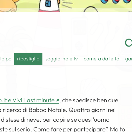
d
lo pc
ripostiglio
soggiorno e tv
camera da letto
ga
it e Vivi Last minute
, che spedisce ben due
lla ricerca di Babbo Natale. Quattro giorni nel
he distese di neve, per capire se quest’uomo
siste sul serio. Come fare per partecipare? Molto