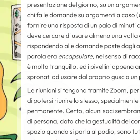
presentazione del giorno, su un argoment
chi fa le domande su argomenti a caso (
fornire una risposta di un paio di minuti
deve cercare di usare almeno una volta d
rispondendo alle domande poste dagli al
parola era
encapsulate
, nel senso di r
è molto tranquillo, ed i pivellini appena
spronati ad uscire dal proprio guscio un p
Le riunioni si tengono tramite Zoom, per 
di potersi riunire lo stesso, specialment
permanente. Certo, alcuni soci sembrano 
di persona, dato che la gestualità del co
spazio quando si parla al podio, sono tut