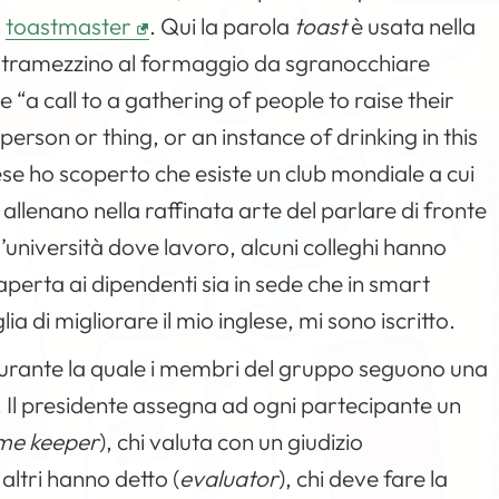
:
toastmaster
. Qui la parola
toast
è usata nella
tramezzino al formaggio da sgranocchiare
“a call to a gathering of people to raise their
erson or thing, or an instance of drinking in this
se ho scoperto che esiste un club mondiale a cui
allenano nella raffinata arte del parlare di fronte
ll’università dove lavoro, alcuni colleghi hanno
aperta ai dipendenti sia in sede che in smart
a di migliorare il mio inglese, mi sono iscritto.
 durante la quale i membri del gruppo seguono una
 Il presidente assegna ad ogni partecipante un
ime keeper
), chi valuta con un giudizio
altri hanno detto (
evaluator
), chi deve fare la