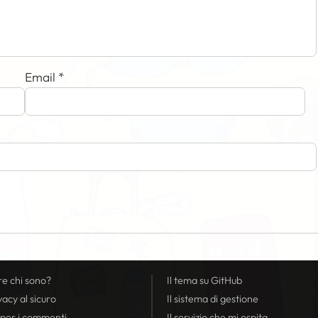
Email
*
re chi sono?
Il tema su GitHub
vacy
al sicuro
Il sistema di gestione
 per i commenti
Il servizio che mi ospita