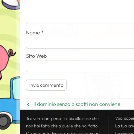
Nome
*
Sito Web
Il dominio senza biscotti non conviene
Vuoi sape
Tra vent'anni penserai più alle cose che
non hai fatto che a quelle che hai fatto.
La tua
pri
Quindi non indugiare, sciogli gli ormeggi,
Le regole