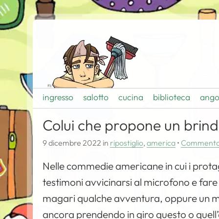
ingresso
salotto
cucina
biblioteca
ango
Colui che propone un brindis
9 dicembre 2022
in
ripostiglio
,
america
•
Comment
Nelle commedie americane in cui i protag
testimoni avvicinarsi al microfono e fare 
magari qualche avventura, oppure un 
ancora prendendo in giro questo o quell’a