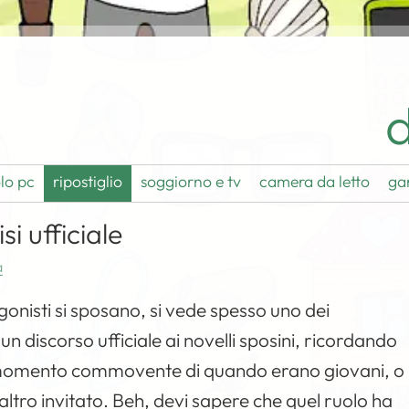
d
lo pc
ripostiglio
soggiorno e tv
camera da letto
ga
i ufficiale
a
onisti si sposano, si vede spesso uno dei
un discorso ufficiale ai novelli sposini, ricordando
momento commovente di quando erano giovani, o
ltro invitato. Beh, devi sapere che quel ruolo ha