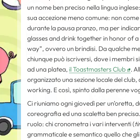
un nome ben preciso nella lingua inglese
sua accezione meno comune: non come 
durante la pausa pranzo, ma per indicare 
glasses and drink together in honor of a p
way”, ovvero un brindisi. Da qualche me
chiunque può iscriversi, dove i membri si 
ad una platea,
il Toastmasters Club
. A
organizzato una sezione locale del club, 
working. E così, spinto dalla perenne vogli
Ci riuniamo ogni giovedì per un’oretta,
coreografia ed una scaletta ben precisa.
ruolo: chi cronometra i vari interventi (
t
grammaticale e semantico quello che gli 