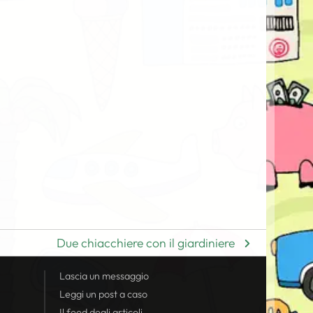
Due chiacchiere con il giardiniere
Lascia un messaggio
Leggi un post a caso
Il
feed
degli articoli