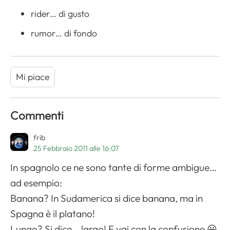
rider… di gusto
rumor… di fondo
Mi piace
Commenti
frib
25 Febbraio 2011 alle 16:07
In spagnolo ce ne sono tante di forme ambigue…
ad esempio:
Banana? In Sudamerica si dice banana, ma in
Spagna è il platano!
Lungo? Si dice… largo! E vai con la confusione 😀