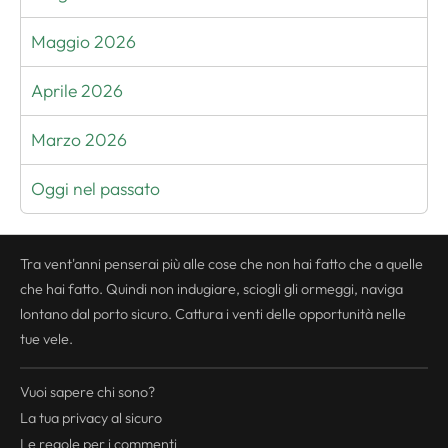
Maggio 2026
Aprile 2026
Marzo 2026
Oggi nel passato
Tra vent'anni penserai più alle cose che non hai fatto che a quelle
che hai fatto. Quindi non indugiare, sciogli gli ormeggi, naviga
lontano dal porto sicuro. Cattura i venti delle opportunità nelle
tue vele.
Vuoi sapere chi sono?
La tua
privacy
al sicuro
Le regole per i commenti