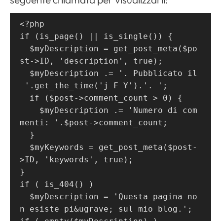
<?php
if (is_page() || is_single()) {
  $myDescription = get_post_meta($po
st->ID, 'description', true);
  $myDescription .= '. Pubblicato il
 '.get_the_time('j F Y').'. ';
  if ($post->comment_count > 0) {
Apri il menu di navigazione
    $myDescription .= 'Numero di com
menti: '.$post->comment_count;
  }
  $myKeywords = get_post_meta($post-
>ID, 'keywords', true);
}
if ( is_404() )
  $myDescription = 'Questa pagina no
n esiste pi&ugrave; sul mio blog.';