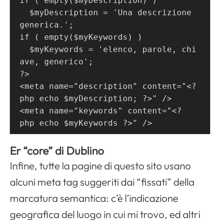
if ( empty($myDescription) )
  $myDescription = 'Una descrizione 
generica.';
if ( empty($myKeywords) )
  $myKeywords = 'elenco, parole, chi
ave, generico';
?>
<meta name="description" content="<?
php echo $myDescription; ?>" />
<meta name="keywords" content="<?
php echo $myKeywords ?>" />
Er “core” di Dublino
Infine, tutte la pagine di questo sito usano
alcuni meta tag suggeriti dai “fissati” della
marcatura semantica: c’è l’indicazione
geografica del luogo in cui mi trovo, ed altri