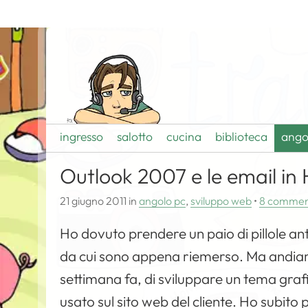
ingresso
salotto
cucina
biblioteca
ango
Outlook 2007 e le email i
21 giugno 2011
in
angolo pc
,
sviluppo web
•
8 commen
Ho dovuto prendere un paio di pillole ant
da cui sono appena riemerso. Ma andiamo
settimana fa, di sviluppare un tema grafic
usato sul sito web del cliente. Ho subito