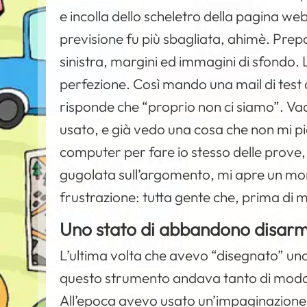
e incolla dello scheletro della pagina web
previsione fu più sbagliata, ahimè. Prepa
sinistra, margini ed immagini di sfondo.
perfezione. Così mando una mail di test al
risponde che “proprio non ci siamo”. Vad
usato, e già vedo una cosa che non mi p
computer per fare io stesso delle prove, 
gugolata sull’argomento, mi apre un mon
frustrazione: tutta gente che, prima di m
Uno stato di abbandono disar
L’ultima volta che avevo “disegnato” un
questo strumento andava tanto di moda 
All’epoca avevo usato un’impaginazione ta