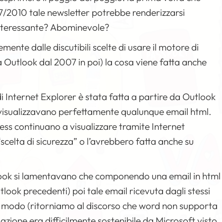
7/2010 tale newsletter potrebbe renderizzarsi
Interessante? Abominevole?
nte dalle discutibili scelte di usare il motore di
a Outlook dal 2007 in poi) la cosa viene fatta anche
di Internet Explorer è stata fatta a partire da Outlook
 visualizzavano perfettamente qualunque email html.
ess continuano a visualizzare tramite Internet
“scelta di sicurezza” o l’avrebbero fatta anche su
utlook si lamentavano che componendo una email in html
tlook precedenti) poi tale email ricevuta dagli stessi
sso modo (ritorniamo al discorso che word non supporta
azione era difficilmente sostenibile da Microsoft visto