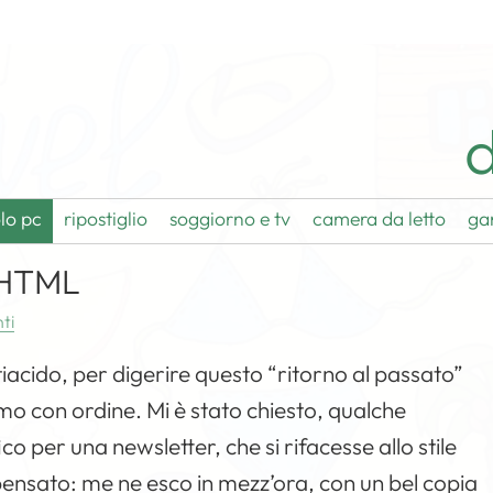
d
lo pc
ripostiglio
soggiorno e tv
camera da letto
ga
n HTML
ti
iacido, per digerire questo “ritorno al passato”
 con ordine. Mi è stato chiesto, qualche
o per una newsletter, che si rifacesse allo stile
 pensato: me ne esco in mezz’ora, con un bel copia