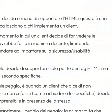
ient decida o meno di supportare l’HTML: questa è una
ica lasciano a chi implementa un client.
momento in cui un client decide di far vedere le
dovrebbe farlo in maniera decente, limitando
ndare ad impattare sulla sicurezza/usabilità
olo decide di supportare solo parte dei tag HTML ma
 secondo specifiche.
ale peggio, è quando un client che dice di non
se non ci fosse (come richiedono le specifiche) decide
prensibile in presenza dello stesso.
 esprimere il peggio del peggio: la prima volta che