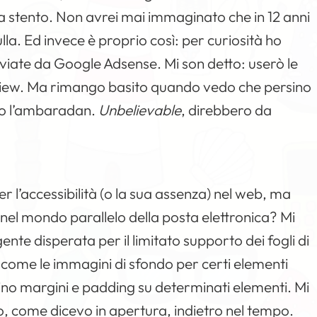
no a stento. Non avrei mai immaginato che in 12 anni
lla. Ed invece è proprio così: per curiosità ho
nviate da Google Adsense. Mi son detto: userò le
 View. Ma rimango basito quando vedo che persino
tto l’ambaradan.
Unbelievable
, direbbero da
 per l’accessibilità (o la sua assenza) nel web, ma
 nel mondo parallelo della posta elettronica? Mi
gente disperata per il limitato supporto dei fogli di
e come le immagini di sfondo per certi elementi
rsino margini e padding su determinati elementi. Mi
o, come dicevo in apertura, indietro nel tempo.