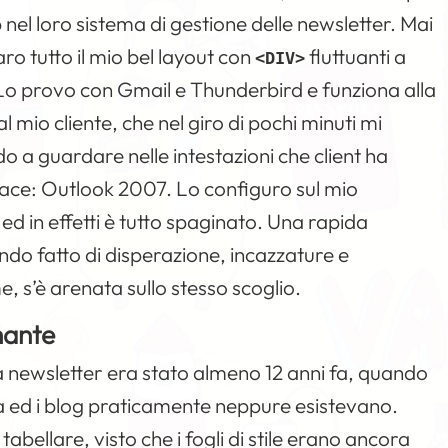
 nel loro sistema di gestione delle newsletter. Mai
ro tutto il mio bel layout con
fluttuanti a
<DIV>
 Lo provo con Gmail e Thunderbird e funziona alla
 mio cliente, che nel giro di pochi minuti mi
o a guardare nelle intestazioni che client ha
iace: Outlook 2007. Lo configuro sul mio
ed in effetti è tutto spaginato. Una rapida
do fatto di disperazione, incazzature e
e, s’è arenata sullo stesso scoglio.
mante
a newsletter era stato almeno 12 anni fa, quando
ed i blog praticamente neppure esistevano.
bellare, visto che i fogli di stile erano ancora