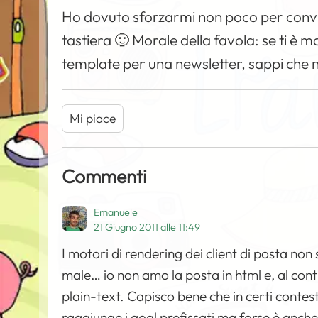
Ho dovuto sforzarmi non poco per convin
tastiera 🙂 Morale della favola: se ti è m
template per una newsletter, sappi che n
Mi piace
Commenti
Emanuele
21 Giugno 2011 alle 11:49
I motori di rendering dei client di posta non 
male… io non amo la posta in html e, al cont
plain-text. Capisco bene che in certi conte
raggiunge i goal prefissati ma forse è anche