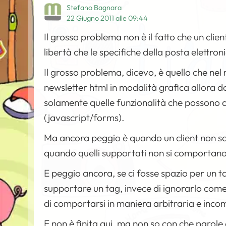
Stefano Bagnara
22 Giugno 2011 alle 09:44
Il grosso problema non è il fatto che un cl
libertà che le specifiche della posta elettron
Il grosso problema, dicevo, è quello che nel 
newsletter html in modalità grafica allora 
solamente quelle funzionalità che possono a
(javascript/forms).
Ma ancora peggio è quando un client non s
quando quelli supportati non si comportano
E peggio ancora, se ci fosse spazio per un t
supportare un tag, invece di ignorarlo come 
di comportarsi in maniera arbitraria e incom
E non è finita qui, ma non so con che parole