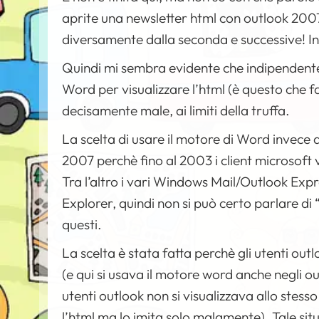
aprite una newsletter html con outlook 200
diversamente dalla seconda e successive! 
Quindi mi sembra evidente che indipendenteme
Word per visualizzare l’html (è questo che f
decisamente male, ai limiti della truffa.
La scelta di usare il motore di Word invece 
2007 perchè fino al 2003 i client microsoft
Tra l’altro i vari Windows Mail/Outlook Expr
Explorer, quindi non si può certo parlare di 
questi.
La scelta è stata fatta perchè gli utenti o
(e qui si usava il motore word anche negli ou
utenti outlook non si visualizzava allo ste
l’html ma lo imita solo malamente). Tale situ