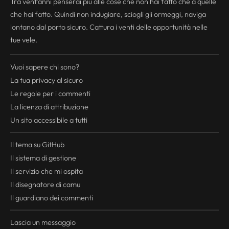
Tra vent'anni penserai più alle cose che non hai fatto che a quelle
che hai fatto. Quindi non indugiare, sciogli gli ormeggi, naviga
lontano dal porto sicuro. Cattura i venti delle opportunità nelle
tue vele.
Vuoi sapere chi sono?
La tua
privacy
al sicuro
Le regole per i commenti
La licenza di attribuzione
Un sito accessibile a tutti
Il tema su GitHub
Il sistema di gestione
Il servizio che mi ospita
Il disegnatore di camu
Il guardiano dei commenti
Lascia un messaggio