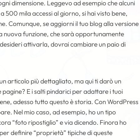
di ogni dimensione. Leggevo ad esempio che alcuni
 500 mila accessi al giorno, si hai visto bene,
ne. Comunque, se aggiorni il tuo blog alla versione
ta nuova funzione, che sarà opportunamente
esideri attivarla, dovrai cambiare un paio di
un articolo più dettagliato, ma qui ti darò un
e pagine? E i salti pindarici per adattare i tuoi
 Bene, adesso tutto questo è storia. Con WordPress
ti pare. Nel mio caso, ad esempio, ho un tipo
cora “foto ripostiglio” e via dicendo. Finora ho
per definire “proprietà” tipiche di queste