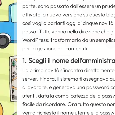
parte, sono passato dall’essere un prud
attivato la nuova versione su questo blo
così voglio parlarti oggi di cinque novit
passo. Tutte vanno nella direzione che g
WordPress: trasformarlo da un semplic
per la gestione dei contenuti.
1. Scegli il nome dell’amministr
La prima novità s’incontra direttamente 
server. Finora, il sistema ti assegnava 
a lavorare, e generava una password casu
utenti, data la complicatezza della pas
facile da ricordare. Ora tutto questo non 
verrà richiesto il nome utente e la pass