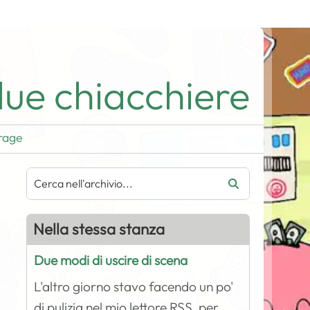
ue chiacchiere
rage
Nella stessa stanza
Due modi di uscire di scena
L'altro giorno stavo facendo un po'
di pulizia nel mio lettore RSS, per