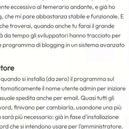
ente eccessivo al temerario andante, e già ho
g, che mi pare abbastanza stabile e funzionale. E
à che troverai, quando anche tu farai il grande
ià da tempo gli sviluppatori hanno tracciato per
e programma di blogging in un sistema avanzato
atore
quando si installa (da zero) il programma sul
automaticamente il nome utente admin per iniziare
ale spedita anche per email. Quasi tutti gli
sword, finivano per cambiarla, usandone una più
sarà più necessario: già in fase d’installazione
word che si intendono usare per l’amministratore.