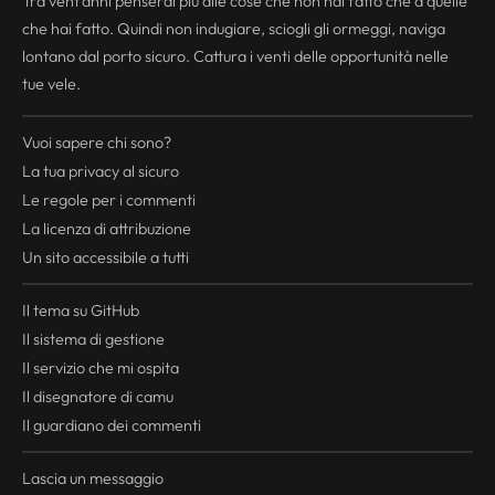
Tra vent'anni penserai più alle cose che non hai fatto che a quelle
che hai fatto. Quindi non indugiare, sciogli gli ormeggi, naviga
lontano dal porto sicuro. Cattura i venti delle opportunità nelle
tue vele.
Vuoi sapere chi sono?
La tua
privacy
al sicuro
Le regole per i commenti
La licenza di attribuzione
Un sito accessibile a tutti
Il tema su GitHub
Il sistema di gestione
Il servizio che mi ospita
Il disegnatore di camu
Il guardiano dei commenti
Lascia un messaggio