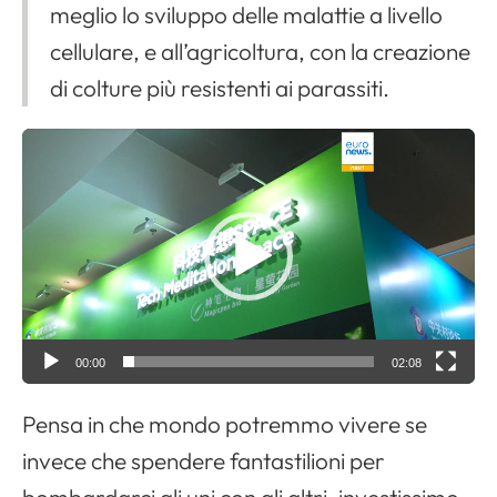
meglio lo sviluppo delle malattie a livello
cellulare, e all’agricoltura, con la creazione
di colture più resistenti ai parassiti.
V
i
d
e
o
P
l
a
00:00
02:08
y
Pensa in che mondo potremmo vivere se
e
r
invece che spendere fantastilioni per
bombardarci gli uni con gli altri, investissimo