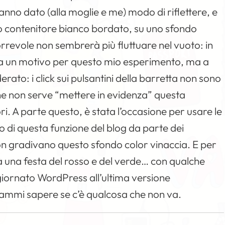
hanno dato (alla moglie e me) modo di riflettere, e
ico contenitore bianco bordato, su uno sfondo
rrevole non sembrerà più fluttuare nel vuoto: in
era un motivo per questo mio esperimento, ma a
erato: i click sui pulsantini della barretta non sono
 non serve “mettere in evidenza” questa
ori. A parte questo, è stata l’occasione per usare le
so di questa funzione del blog da parte dei
on gradivano questo sfondo color vinaccia. E per
à una festa del rosso e del verde… con qualche
ggiornato
WordPress
all’ultima versione
 fammi sapere se c’è qualcosa che non va.