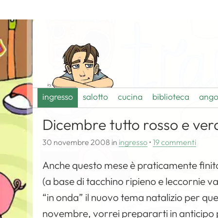
ingresso
salotto
cucina
biblioteca
ango
Dicembre tutto rosso e ver
30 novembre 2008
in
ingresso
•
19 commenti
Anche questo mese è praticamente finito
(a base di tacchino ripieno e leccornie v
“in onda” il nuovo tema natalizio per quest
novembre, vorrei prepararti in anticipo p