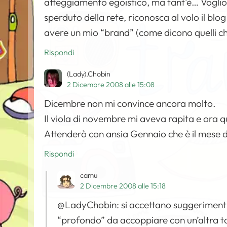
atteggiamento egoistico, ma tant’è… Voglio
sperduto della rete, riconosca al volo il bl
avere un mio “brand” (come dicono quelli che
Rispondi
(Lady).Chobin
2 Dicembre 2008 alle 15:08
Dicembre non mi convince ancora molto.
Il viola di novembre mi aveva rapita e ora 
Attenderò con ansia Gennaio che è il mese
Rispondi
camu
2 Dicembre 2008 alle 15:18
@LadyChobin: si accettano suggerimenti, 
“profondo” da accoppiare con un’altra t