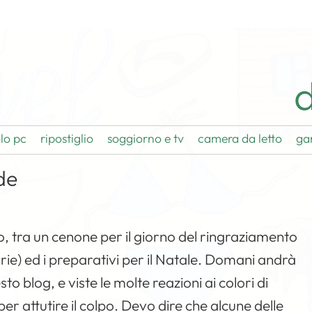
d
lo pc
ripostiglio
soggiorno e tv
camera da letto
ga
de
, tra un cenone per il giorno del ringraziamento
arie) ed i preparativi per il Natale. Domani andrà
o blog, e viste le molte reazioni ai colori di
er attutire il colpo. Devo dire che alcune delle