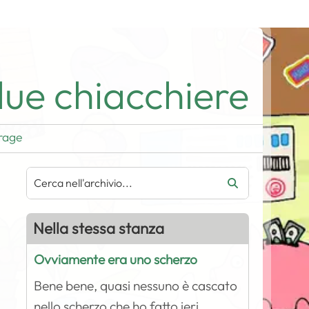
ue chiacchiere
rage
Nella stessa stanza
Ovviamente era uno scherzo
Bene bene, quasi nessuno è cascato
nello scherzo che ho fatto ieri.