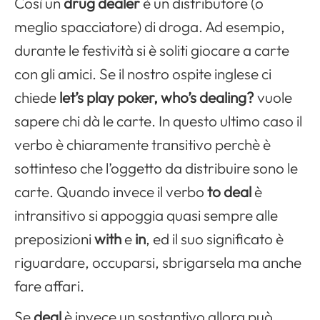
Così un
drug dealer
è un distributore (o
meglio spacciatore) di droga. Ad esempio,
durante le festività si è soliti giocare a carte
con gli amici. Se il nostro ospite inglese ci
chiede
let’s play poker, who’s dealing?
vuole
sapere chi dà le carte. In questo ultimo caso il
verbo è chiaramente transitivo perchè è
sottinteso che l’oggetto da distribuire sono le
carte. Quando invece il verbo
to deal
è
intransitivo si appoggia quasi sempre alle
preposizioni
with
e
in
, ed il suo significato è
riguardare, occuparsi, sbrigarsela ma anche
fare affari.
Se
deal
è invece un sostantivo allora può