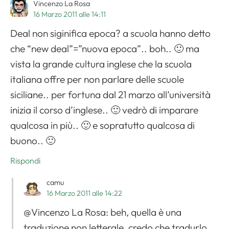
Vincenzo La Rosa
16 Marzo 2011 alle 14:11
Deal non siginifica epoca? a scuola hanno detto
che “new deal”=”nuova epoca”.. boh.. 🙂 ma
vista la grande cultura inglese che la scuola
italiana offre per non parlare delle scuole
siciliane.. per fortuna dal 21 marzo all’università
inizia il corso d’inglese.. 🙂 vedrò di imparare
qualcosa in più.. 🙂 e sopratutto qualcosa di
buono.. 🙂
Apri il menu di navigazione
Rispondi
camu
16 Marzo 2011 alle 14:22
@Vincenzo La Rosa: beh, quella è una
traduzione non letterale, credo che tradurlo