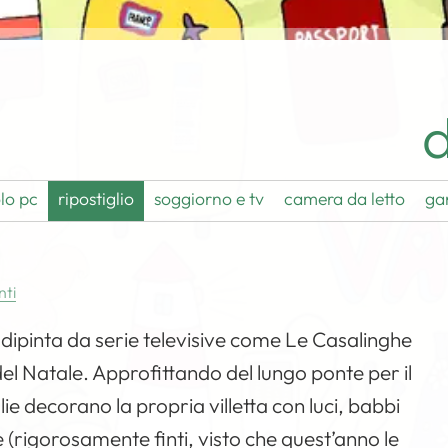
d
lo pc
ripostiglio
soggiorno e tv
camera da letto
ga
ti
 dipinta da serie televisive come Le Casalinghe
del Natale. Approfittando del lungo ponte per il
e decorano la propria villetta con luci, babbi
e (rigorosamente finti, visto che quest’anno le