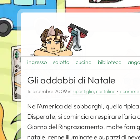
ingresso
salotto
cucina
biblioteca
ango
Gli addobbi di Natale
16 dicembre 2009
in
ripostiglio
,
cartoline
•
7 commen
Nell’America dei sobborghi, quella tipica
Disperate, si comincia a respirare l’aria 
Giorno del Ringraziamento, molte famigli
natale, renne illuminate e pupazzi di nev