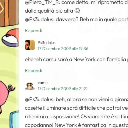
@Piero_TM_R: come detto, mi riprometto di 
dalla qualità più alta 🙂
@Ps3udolus: davvero? Beh ma in quale part
Rispondi
Ps3udolus
17 Dicembre 2009 alle 19:36
eheheh camu sarò a New York con famiglia pe
Rispondi
camu
17 Dicembre 2009 alle 21:21
@Ps3udolus: beh, allora se non vieni a giron
casette illuminate sarà difficile che potrai 
ritienimi a disposizione! Ovviamente è sottin
capodanno! New York è fantastica in questo 