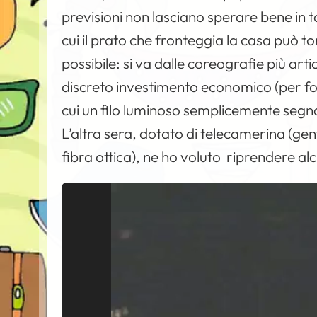
previsioni non lasciano sperare bene in ta
cui il prato che fronteggia la casa può tor
possibile: si va dalle coreografie più art
discreto investimento economico (per fort
cui un filo luminoso semplicemente segna
L’altra sera, dotato di telecamerina (ge
fibra ottica), ne ho voluto riprendere al
V
i
d
e
o
P
l