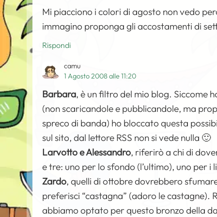
Mi piacciono i colori di agosto non vedo però
immagino proponga gli accostamenti di se
Rispondi
camu
1 Agosto 2008 alle 11:20
Barbara
, è un filtro del mio blog. Siccome h
(non scaricandole e pubblicandole, ma prop
spreco di banda) ho bloccato questa possibi
sul sito, dal lettore RSS non si vede nulla 🙂
Larvotto e Alessandro
, riferirò a chi di dov
e tre: uno per lo sfondo (l’ultimo), uno per i 
Zardo
, quelli di ottobre dovrebbero sfumare
preferisci “castagna” (adoro le castagne). Ri
abbiamo optato per questo bronzo della data 