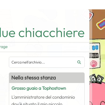
ue chiacchiere
rage
Nella stessa stanza
Grosso guaio a Tophostown
L'amministratore del condominio
dov'è situato il mio piccolo