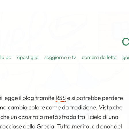
d
lo pc
ripostiglio
soggiorno e tv
camera da letto
ga
i legge il blog tramite
RSS
e si potrebbe perdere
 tema cambia colore come da tradizione. Visto che
 che un azzurro a metà strada tra il cielo di una
 rocciose della Grecia. Tutto merito, ad onor del