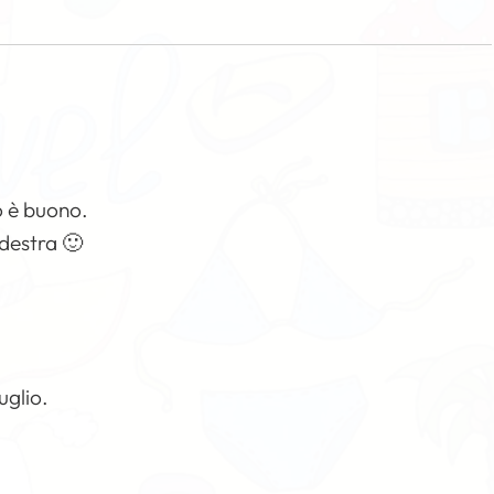
to è buono.
destra 🙂
uglio.