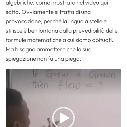
algebriche, come mostrato nel video qui
sotto. Ovviamente si tratta di una
provocazione, perché la lingua a stelle e
strisce è ben lontana dalla prevedibilità delle
formule matematiche a cui siamo abituati.
Ma bisogna ammettere che la sua
spiegazione non fa una piega.
V
i
d
e
o
P
l