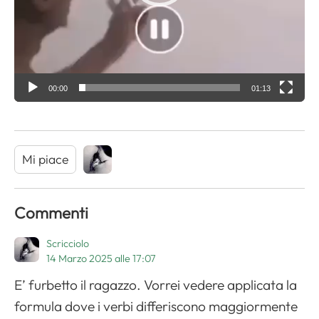
a
y
e
r
00:00
01:13
Mi piace
Commenti
Scricciolo
14 Marzo 2025 alle 17:07
E’ furbetto il ragazzo. Vorrei vedere applicata la
formula dove i verbi differiscono maggiormente