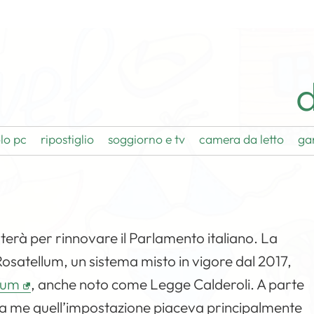
d
lo pc
ripostiglio
soggiorno e tv
camera da letto
ga
oterà per rinnovare il Parlamento italiano. La
osatellum, un sistema misto in vigore dal 2017,
lum
, anche noto come Legge Calderoli. A parte
, a me quell’impostazione piaceva principalmente