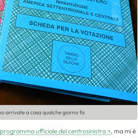
no arrivate a casa qualche giorno fa
l programma ufficiale del centrosinistra
, ma mi è