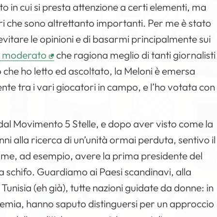
 in cui si presta attenzione a certi elementi, ma
ri che sono altrettanto importanti. Per me è stato
evitare le opinioni e di basarmi principalmente sui
iù moderato
che ragiona meglio di tanti giornalisti
o che ho letto ed ascoltato, la Meloni è emersa
te tra i vari giocatori in campo, e l’ho votata con
al Movimento 5 Stelle, e dopo aver visto come la
ni alla ricerca di un’unità ormai perduta, sentivo il
 me, ad esempio, avere la prima presidente del
a schifo. Guardiamo ai Paesi scandinavi, alla
Tunisia (eh già), tutte nazioni guidate da donne: in
ndemia, hanno saputo distinguersi per un approccio