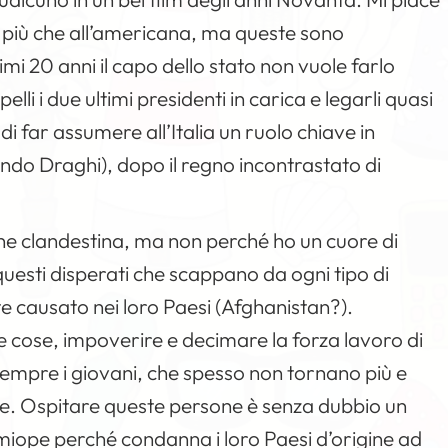
se più che all’americana, ma queste sono
ltimi 20 anni il capo dello stato non vuole farlo
li i due ultimi presidenti in carica e legarli quasi
 di far assumere all’Italia un ruolo chiave in
do Draghi), dopo il regno incontrastato di
one clandestina, ma non perché ho un cuore di
questi disperati che scappano da ogni tipo di
 causato nei loro Paesi (Afghanistan?).
tre cose, impoverire e decimare la forza lavoro di
sempre i giovani, che spesso non tornano più e
le. Ospitare queste persone è senza dubbio un
iope perché condanna i loro Paesi d’origine ad