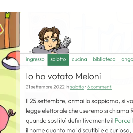
ingresso
salotto
cucina
biblioteca
ango
Io ho votato Meloni
21 settembre 2022
in
salotto
•
6 commenti
Il 25 settembre, ormai lo sappiamo, si v
legge elettorale che useremo si chiama R
quando sostituì definitivamente il
Porcel
il nome quanto mai discutibile e curioso