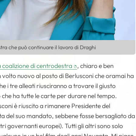
tra che può continuare il lavoro di Draghi
 coalizione di centrodestra
, chiaro e ben
n volto nuovo al posto di Berlusconi che oramai ha
 i tre alleati riusciranno a trovare il giusto
 che ha tutte le carte per durare nel tempo.
sconi è riuscito a rimanere Presidente del
ata del suo mandato, sebbene fosse bersagliato da
i governanti europei). Tutti gli altri sono solo
ualcuno in un bel film degli anni Novanta. Mi piace