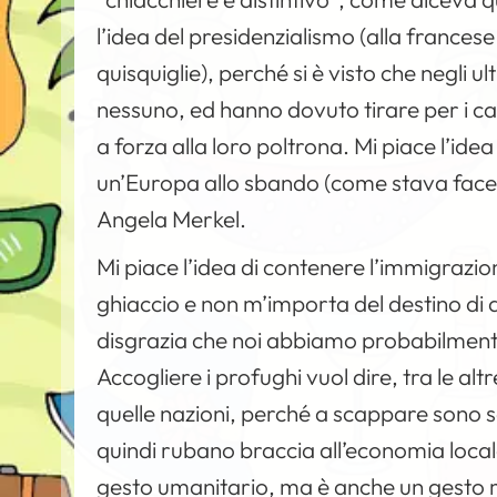
l’idea del presidenzialismo (alla france
quisquiglie), perché si è visto che negli u
nessuno, ed hanno dovuto tirare per i capel
a forza alla loro poltrona. Mi piace l’idea
un’Europa allo sbando (come stava facen
Angela Merkel.
Mi piace l’idea di contenere l’immigrazi
ghiaccio e non m’importa del destino di 
disgrazia che noi abbiamo probabilmente
Accogliere i profughi vuol dire, tra le al
quelle nazioni, perché a scappare sono 
quindi rubano braccia all’economia loca
gesto umanitario, ma è anche un gesto m