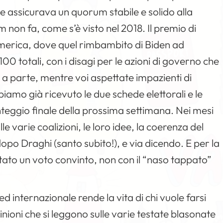
e assicurava un quorum stabile e solido alla
m non fa, come s’è visto nel 2018. Il premio di
merica, dove quel rimbambito di Biden ad
0 totali, con i disagi per le azioni di governo che
a parte, mentre voi aspettate impazienti di
abbiamo già ricevuto le due schede elettorali e le
nteggio finale della prossima settimana. Nei mesi
le varie coalizioni, le loro idee, la coerenza del
o Draghi (santo subito!), e via dicendo. E per la
itato un voto convinto, non con il “naso tappato”
ed internazionale rende la vita di chi vuole farsi
pinioni che si leggono sulle varie testate blasonate