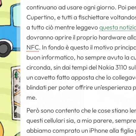
continuano ad usare ogni giorno. Poi p
Cupertino, e tutti a fischiettare voltando
a tutto ciò mentre leggevo
questa notizi
dovranno aprire il proprio hardware all
NFC
. In fondo è questo il motivo princi
buon informatico, ho sempre avuto la cu
circonda, sin dai tempi del Nokia 3110 su
un cavetto fatto apposta che lo collegava
blindati per poter offrire un’esperienza 
me.
Però sono contento che le cose stiano 
questi cellulari sia, a mio parere, semp
abbiamo comprato un iPhone alla figlia 