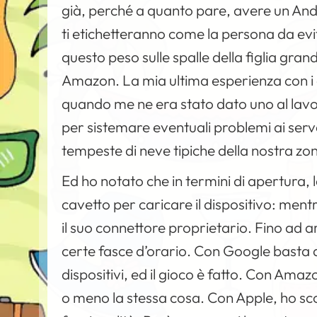
già, perché a quanto pare, avere un Androi
ti etichetteranno come la persona da evi
questo peso sulle spalle della figlia gran
Amazon. La mia ultima esperienza con i ce
quando me ne era stato dato uno al lavor
per sistemare eventuali problemi ai serv
tempeste di neve tipiche della nostra zo
Ed ho notato che in termini di apertura,
cavetto per caricare il dispositivo: men
il suo connettore proprietario. Fino ad arr
certe fasce d’orario. Con Google basta at
dispositivi, ed il gioco è fatto. Con Amazo
o meno la stessa cosa. Con Apple, ho sc