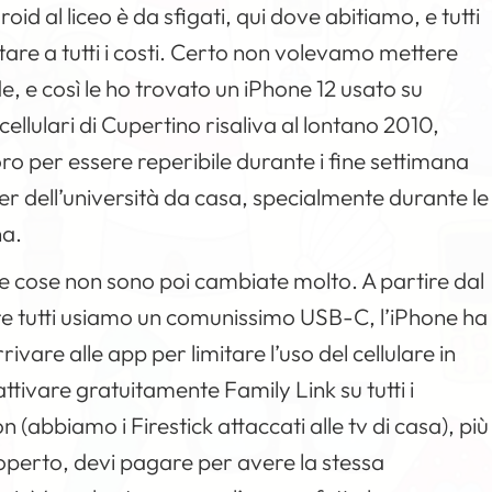
d al liceo è da sfigati, qui dove abitiamo, e tutti
tare a tutti i costi. Certo non volevamo mettere
de, e così le ho trovato un iPhone 12 usato su
llulari di Cupertino risaliva al lontano 2010,
o per essere reperibile durante i fine settimana
er dell’università da casa, specialmente durante le
na.
 le cose non sono poi cambiate molto. A partire dal
tre tutti usiamo un comunissimo USB-C, l’iPhone ha
ivare alle app per limitare l’uso del cellulare in
tivare gratuitamente Family Link su tutti i
n (abbiamo i Firestick attaccati alle tv di casa), più
operto, devi pagare per avere la stessa