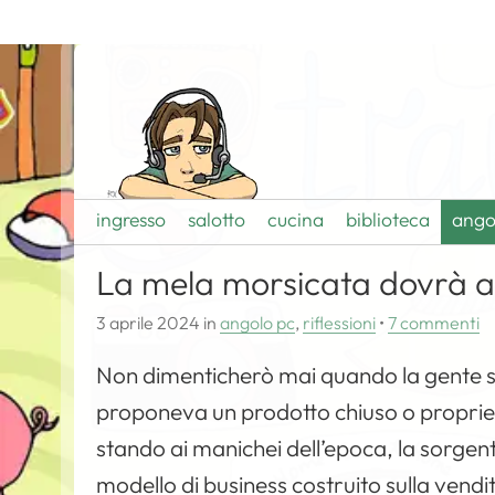
ingresso
salotto
cucina
biblioteca
ango
La mela morsicata dovrà ap
3 aprile 2024
in
angolo pc
,
riflessioni
•
7 commenti
Non dimenticherò mai quando la gente si 
proponeva un prodotto chiuso o propri
stando ai manichei dell’epoca, la sorgente 
modello di business costruito sulla vendi