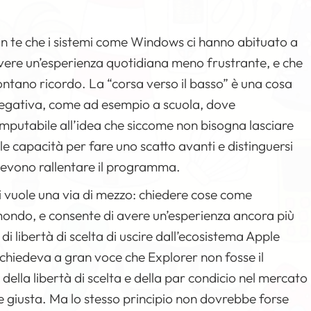
on te che i sistemi come Windows ci hanno abituato a
ere un’esperienza quotidiana meno frustrante, e che
ontano ricordo. La “corsa verso il basso” è una cosa
negativa, come ad esempio a scuola, dove
mputabile all’idea che siccome non bisogna lasciare
e le capacità per fare uno scatto avanti e distinguersi
 devono rallentare il programma.
vuole una via di mezzo: chiedere cose come
 mondo, e consente di avere un’esperienza ancora più
i libertà di scelta di uscire dall’ecosistema Apple
chiedeva a gran voce che Explorer non fosse il
ella libertà di scelta e della par condicio nel mercato
 giusta. Ma lo stesso principio non dovrebbe forse