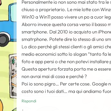
Personalmente io non sono mai stato tra le 
chiuso o proprietario. Le mie lotte con Winz
Win10 a Win11 posso vivere un po a cuor le
Aborro invece questa corsa verso il basso mo
smartphone. Dal 2010 io acquisto un iPhone, 
smatrphone. Potete dire lo stesso di uno 
Lo dico perché gli stessi clienti o gli amic
medio economici sotto lo slogan “tanto fa le 
foto e app persi o che non potevi installare
Questa apertura forzata porta me a essere 
non avrai mai di cosa e perché ?
Poi io sono pigro… Per certe cose. Google no
costo sono i tuoi dati… ma qui andiamo fu
Rispondi