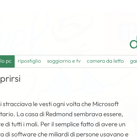
d
lo pc
ripostiglio
soggiorno e tv
camera da letto
ga
rirsi
stracciava le vesti ogni volta che Microsoft
etario. La casa di Redmond sembrava essere,
di tutti i mali. Per il semplice fatto di avere un
ta di software che miliardi di persone usavano e