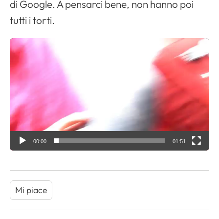
di Google. A pensarci bene, non hanno poi
tutti i torti.
V
i
d
e
o
P
l
a
00:00
01:51
y
e
r
Mi piace