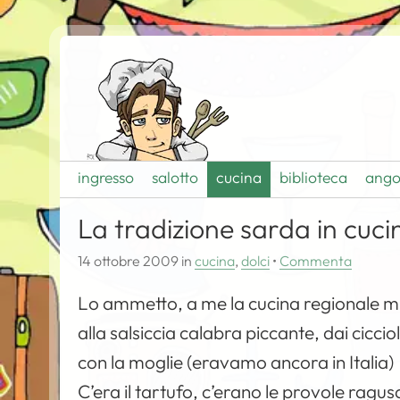
ingresso
salotto
cucina
biblioteca
ango
La tradizione sarda in cuci
14 ottobre 2009
in
cucina
,
dolci
•
Commenta
Lo ammetto, a me la cucina regionale mi 
alla salsiccia calabra piccante, dai cicci
con la moglie (eravamo ancora in Italia)
C’era il tartufo, c’erano le provole ragu