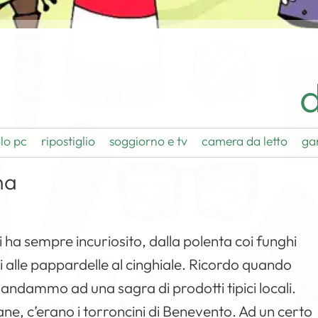
d
lo pc
ripostiglio
soggiorno e tv
camera da letto
ga
na
ha sempre incuriosito, dalla polenta coi funghi
oli alle pappardelle al cinghiale. Ricordo quando
 andammo ad una sagra di prodotti tipici locali.
sane, c’erano i torroncini di Benevento. Ad un certo