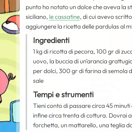
punto ho notato un dolce che aveva la st
siciliano,
le cassatine
, di cui avevo scrit
aggiungere la ricetta delle pardulas al m
Ingredienti
1 kg di ricotta di pecora, 100 gr di zuc
uovo, la buccia di un’arancia grattugia
per dolci, 300 gr di farina di semola d
sale
Tempi e strumenti
Tieni conto di passare circa 45 minuti 
infine circa trenta di cottura. Dovrai
forchetta, un mattarello, una teglia d