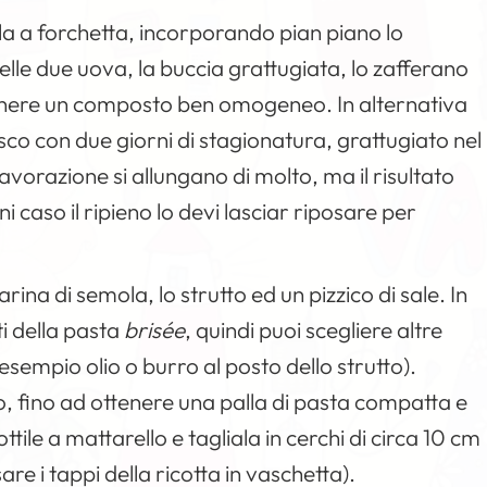
ala a forchetta, incorporando pian piano lo
delle due uova, la buccia grattugiata, lo zafferano
ottenere un composto ben omogeneo. In alternativa
sco con due giorni di stagionatura, grattugiato nel
avorazione si allungano di molto, ma il risultato
 caso il ripieno lo devi lasciar riposare per
rina di semola, lo strutto ed un pizzico di sale. In
ti della pasta
brisée
, quindi puoi scegliere altre
esempio olio o burro al posto dello strutto).
o, fino ad ottenere una palla di pasta compatta e
tile a mattarello e tagliala in cerchi di circa 10 cm
e i tappi della ricotta in vaschetta).