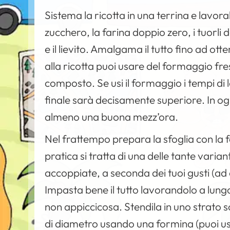
Sistema la ricotta in una terrina e lavor
zucchero, la farina doppio zero, i tuorli 
e il lievito. Amalgama il tutto fino ad 
alla ricotta puoi usare del formaggio fre
composto. Se usi il formaggio i tempi di l
finale sarà decisamente superiore. In ogni
almeno una buona mezz’ora.
Nel frattempo prepara la sfoglia con la fa
pratica si tratta di una delle tante varian
accoppiate, a seconda dei tuoi gusti (ad 
Impasta bene il tutto lavorandolo a lung
non appiccicosa. Stendila in uno strato sot
di diametro usando una formina (puoi usar