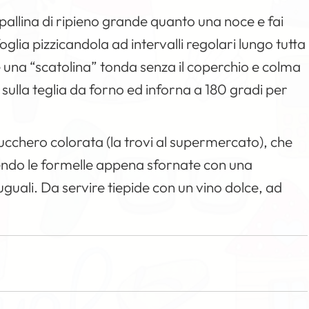
 pallina di ripieno grande quanto una noce e fai
sfoglia pizzicandola ad intervalli regolari lungo tutta
e una “scatolina” tonda senza il coperchio e colma
as sulla teglia da forno ed inforna a 180 gradi per
ucchero colorata (la trovi al supermercato), che
gendo le formelle appena sfornate con una
uguali. Da servire tiepide con un vino dolce, ad