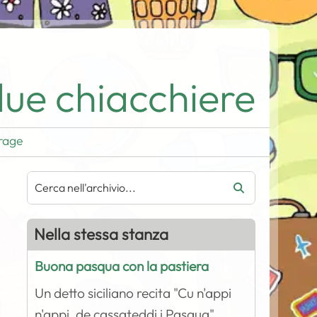
ue chiacchiere
rage
Nella stessa stanza
Buona pasqua con la pastiera
Un detto siciliano recita "Cu n'appi
n'appi, de cassateddi i Pasqua",