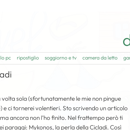
d
lo pc
ripostiglio
soggiorno e tv
camera da letto
ga
ladi
una volta sola (sfortunatamente le mie non pingue
 e ci tornerei volentieri. Sto scrivendo un articolo
i, ma ancora non l’ho finito. Nel frattempo però ti
ei paraggi: Mykonos, la perla della Cicladi. Così