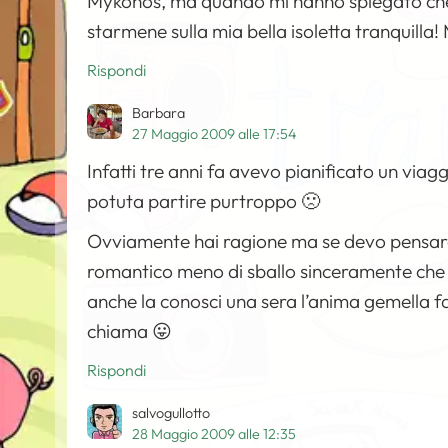
Mykonos, ma quando mi hanno spiegato che g
starmene sulla mia bella isoletta tranquilla
Rispondi
Barbara
27 Maggio 2009 alle 17:54
Infatti tre anni fa avevo pianificato un via
potuta partire purtroppo 🙁
Ovviamente hai ragione ma se devo pensar
romantico meno di sballo sinceramente che My
anche la conosci una sera l’anima gemella fa
chiama 😛
Rispondi
salvogullotto
28 Maggio 2009 alle 12:35