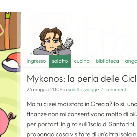
ingresso
salotto
cucina
biblioteca
ango
Mykonos: la perla delle Cic
26 maggio 2009
in
salotto
,
viaggi
•
21 commenti
Ma tu ci sei mai stato in Grecia? Io si, 
finanze non mi consentivano molto di più)
per portarti in giro sull’isola di Santorin
propongo cosa visitare di un’altra isola n