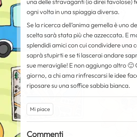
una delle stravaganti (io direi favolose) 
ogni volta in una spiaggia diversa.
Se la ricerca dell’anima gemella è uno dei
scelta sarà stata più che azzeccata. E m
splendidi amici con cui condividere un
saprà stupirti e se ti lascerai andare sa
sue meraviglie! E non aggiungo altro 🙂 Con
giorno, a chi ama rinfrescarsi le idee fa
riposare su una soffice sabbia bianca.
Mi piace
Commenti