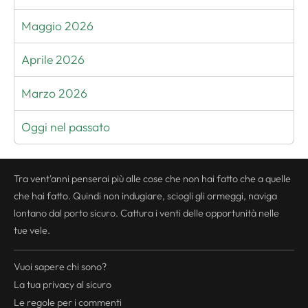
Maggio 2026
Aprile 2026
Marzo 2026
Oggi nel passato
Tra vent'anni penserai più alle cose che non hai fatto che a quelle
che hai fatto. Quindi non indugiare, sciogli gli ormeggi, naviga
lontano dal porto sicuro. Cattura i venti delle opportunità nelle
tue vele.
Vuoi sapere chi sono?
La tua
privacy
al sicuro
Le regole per i commenti