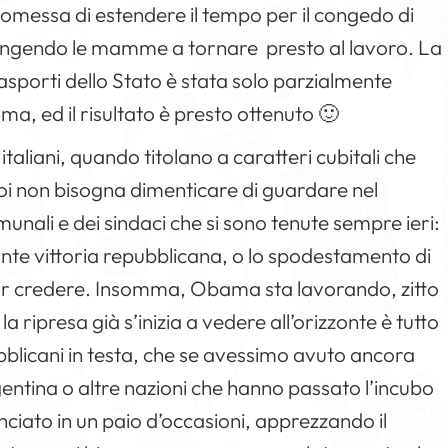
romessa di estendere il tempo per il congedo di
ingendo le mamme a tornare presto al lavoro. La
asporti dello Stato è stata solo parzialmente
, ed il risultato è presto ottenuto 🙂
italiani, quando titolano a caratteri cubitali che
 non bisogna dimenticare di guardare nel
omunali e dei sindaci che si sono tenute sempre ieri:
nte vittoria repubblicana, o lo spodestamento di
 far credere. Insomma, Obama sta lavorando, zitto
 la ripresa già s’inizia a vedere all’orizzonte è tutto
bblicani in testa, che se avessimo avuto ancora
entina o altre nazioni che hanno passato l’incubo
anciato in un paio d’occasioni, apprezzando il