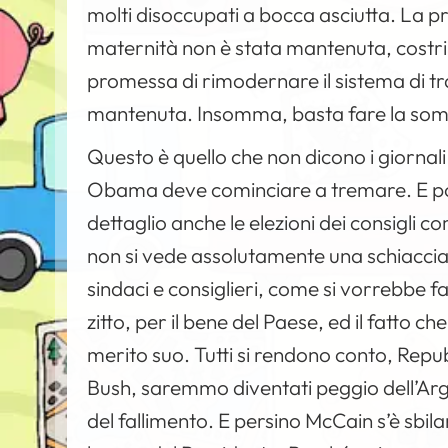
molti disoccupati a bocca asciutta. La p
maternità non è stata mantenuta, costr
promessa di rimodernare il sistema di tr
mantenuta. Insomma, basta fare la somma
Questo è quello che non dicono i giornali 
Obama deve cominciare a tremare. E poi
dettaglio anche le elezioni dei consigli c
non si vede assolutamente una schiaccia
sindaci e consiglieri, come si vorrebbe
zitto, per il bene del Paese, ed il fatto che
merito suo. Tutti si rendono conto, Repu
Bush, saremmo diventati peggio dell’Arg
del fallimento. E persino McCain s’è sbil