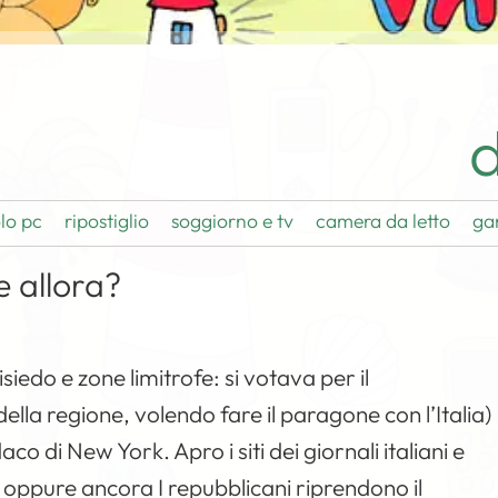
d
lo pc
ripostiglio
soggiorno e tv
camera da letto
ga
e allora?
risiedo e zone limitrofe: si votava per il
lla regione, volendo fare il paragone con l’Italia)
ndaco di
New York
. Apro i siti dei giornali italiani e
ppure ancora I repubblicani riprendono il