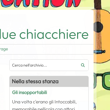
ue chiacchiere
rage
Nella stessa stanza
Gli insopportabili
Una volta c'erano gli Intoccabili,
memorabile pellicola con attori