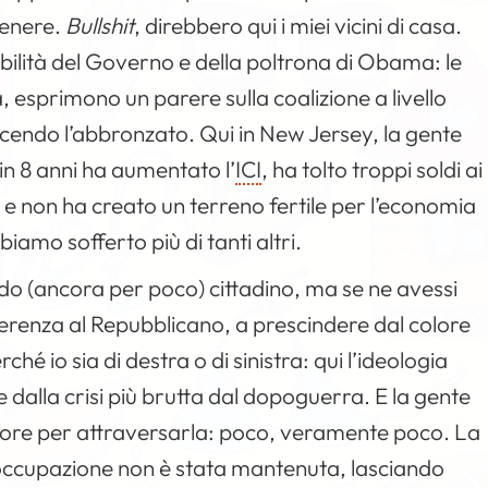
 genere.
Bullshit
, direbbero qui i miei vicini di casa.
abilità del Governo e della poltrona di Obama: le
, esprimono un parere sulla coalizione a livello
facendo l’abbronzato. Qui in New Jersey, la gente
n 8 anni ha aumentato l’
ICI
, ha tolto troppi soldi ai
) e non ha creato un terreno fertile per l’economia
biamo sofferto più di tanti altri.
o (ancora per poco) cittadino, ma se ne avessi
ferenza al Repubblicano, a prescindere dal colore
hé io sia di destra o di sinistra: qui l’ideologia
dalla crisi più brutta dal dopoguerra. E la gente
ore per attraversarla: poco, veramente poco. La
soccupazione non è stata mantenuta, lasciando