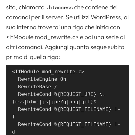
sito, chiamato
che contiene dei
.htaccess
comandi per il server. Se utilizzi WordPress, al
suo interno troverai una riga che inizia con
<IfModule mod_rewrite.c> e poi una serie di
altri comandi. Aggiungi quanto segue subito
prima di quella riga:
<IfModule mod_rewrite.c>
  RewriteEngine On
  RewriteBase /
  RewriteCond %{REQUEST_URI} \.
(css|htm.|js|jpe?g|png|gif)$
  RewriteCond %{REQUEST_FILENAME} !-
f
  RewriteCond %{REQUEST_FILENAME} !-
d