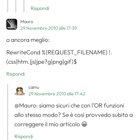
Rispondi
Mauro
29 Novembre 2010 alle 17:39
o ancora meglio:
RewriteCond %{REQUEST_FILENAME} !.
(css|htm.|js|jpe?g|png|gif)$
Rispondi
camu
29 Novembre 2010 alle 17:42
@Mauro: siamo sicuri che con l’OR funzioni
allo stesso modo? Se è così provvedo subito a
correggere il mio articolo 😀
Rispondi