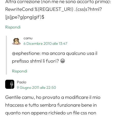
Altra correzione (non me ne sono accorto prima):
RewriteCond %{REQUEST_URI} .(css|s?html?
Apri il menu di navigazione
|js|jpe?g|png|gif)$
Rispondi
camu
6 Dicembre 2010 alle 13:47
@ephestione: ma ancora qualcuno usa il
prefisso shtml lì fuori? 😀
Rispondi
Paolo
9 Giugno 2011 alle 22:50
Gentile camu, ho provato a modificare il mio
htaccess e tutto sembra funzionare bene in
quanto non appena richiedo un file css non