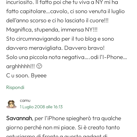
incuriosito. Il fatto poi che tu viva a NY mi ha
fatto capitolare…cavolo, ci sono venuta il luglio
dell’anno scorso e ci ho lasciato il cuore!!!
Magnifica, stupenda, immensa NY!!!
Sto circumnavigando per il tuo blog e sono
davvero meravigliata. Davvero bravo!
Solo una piccola nota negativa….odi l’I-Phone…
arghhhhh!!! 🙁
C u soon. Byeee
Rispondi
camu
1 Luglio 2008 alle 16:13
Savannah
, per l’iPhone spiegherò tra qualche
giorno perché non mi piace. Si è creato tanto
entusiasmo di fronte a questo gadget di