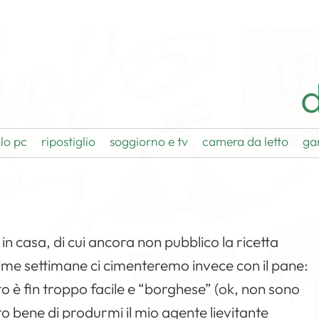
d
lo pc
ripostiglio
soggiorno e tv
camera da letto
ga
in casa, di cui ancora non pubblico la ricetta
sime settimane ci cimenteremo invece con il pane:
to è fin troppo facile e “borghese” (ok, non sono
to bene di produrmi il mio agente lievitante