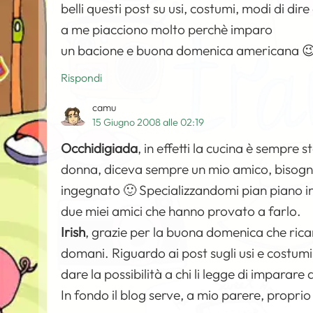
belli questi post su usi, costumi, modi di dir
a me piacciono molto perchè imparo
un bacione e buona domenica americana 
Rispondi
camu
15 Giugno 2008 alle 02:19
Occhidigiada
, in effetti la cucina è sempre
donna, diceva sempre un mio amico, bisogn
ingegnato 🙂 Specializzandomi pian piano in c
due miei amici che hanno provato a farlo.
Irish
, grazie per la buona domenica che ric
domani. Riguardo ai post sugli usi e costumi, e
dare la possibilità a chi li legge di impar
In fondo il blog serve, a mio parere, propri