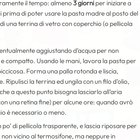
uramente il tempo: almeno
3 giorni
per iniziare a
orni prima di poter usare la pasta madre al posto del
 di una terrina di vetro con coperchio (o pellicola
a, eventualmente aggiustando d’acqua per non
 e compatto. Usando le mani, lavora la pasta per
ppiccicosa. Forma una palla rotonda e liscia,
Ripulisci la terrina ed ungila con un filo d’olio,
che a questo punto bisogna lasciarlo all’aria
n una retina fine) per alcune ore: quando avrò
gio è necessario o meno.
n po’ di pellicola trasparente, e lascia riposare per
o: non vicino al termosifone, ma neppure in