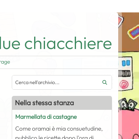
ue chiacchiere
rage
Nella stessa stanza
Marmellata di castagne
Come oramai è mia consuetudine,
pubblico le ricette dopo l'ora di