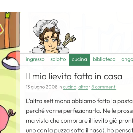
ingresso
salotto
cucina
biblioteca
ango
Il mio lievito fatto in casa
13 giugno 2008
in
cucina
,
altro
•
8 commenti
L’altra settimana abbiamo fatto la pasta 
perché vorrei perfezionarla. Nelle pros
ma visto che comprare il lievito già pron
uno con la puzza sotto il naso), ho pensa