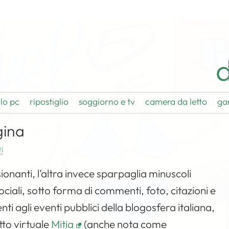
d
lo pc
ripostiglio
soggiorno e tv
camera da letto
ga
gina
i
onanti, l’altra invece sparpaglia minuscoli
ociali, sotto forma di commenti, foto, citazioni e
 agli eventi pubblici della blogosfera italiana,
tto virtuale
Mitia
(anche nota come