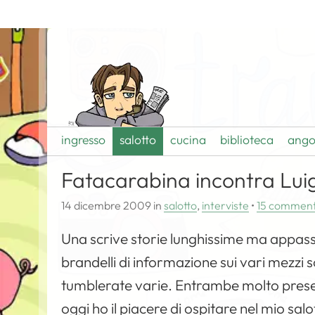
ingresso
salotto
cucina
biblioteca
ango
Fatacarabina incontra Lui
14 dicembre 2009
in
salotto
,
interviste
•
15 comment
Una scrive storie lunghissime ma appassi
brandelli di informazione sui vari mezzi s
tumblerate varie. Entrambe molto presenti
oggi ho il piacere di ospitare nel mio salo