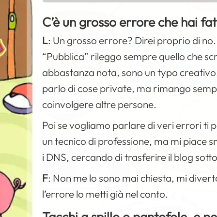
C’è un grosso errore che hai f
L
:
Un grosso errore? Direi proprio di no.
“Pubblica” rileggo sempre quello che scr
abbastanza nota, sono un typo creativo,
parlo di cose private, ma rimango semp
coinvolgere altre persone.
Poi se vogliamo parlare di veri errori ti p
un tecnico di professione, ma mi piace 
i DNS, cercando di trasferire il blog sot
F
:
Non me lo sono mai chiesta, mi divert
l’errore lo metti già nel conto.
Tacchi a spillo o pantofole, e p