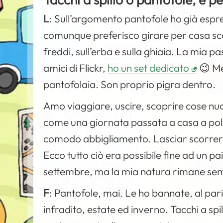
L
:
Sull’argomento pantofole ho già espre
comunque preferisco girare per casa sca
freddi, sull’erba e sulla ghiaia. La mia p
amici di Flickr,
ho un set dedicato
😉 Me
pantofolaia. Son proprio pigra dentro.
Amo viaggiare, uscire, scoprire cose nu
come una giornata passata a casa a polt
comodo abbigliamento. Lasciar scorrere 
Ecco tutto ciò era possibile fine ad un 
settembre, ma la mia natura rimane sem
F
:
Pantofole, mai. Le ho bannate, al pari 
infradito, estate ed inverno. Tacchi a sp