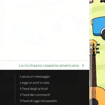
La ricchezza casearia americana
Lascia un messaggio
Leggi un post a caso
Il
feed
degli articoli
Il
feed
dei commenti
Il
feed
di oggi nel passato