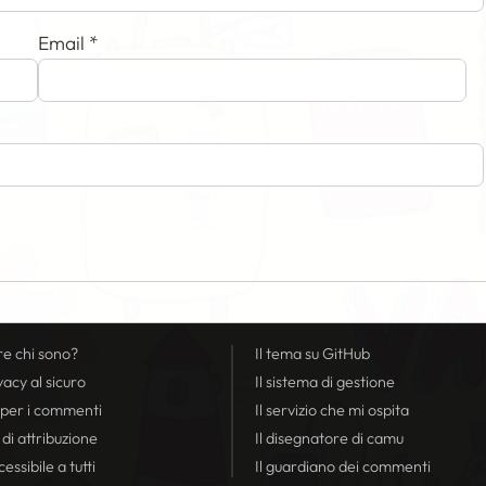
Email
*
re chi sono?
Il tema su GitHub
vacy
al sicuro
Il sistema di gestione
 per i commenti
Il servizio che mi ospita
 di attribuzione
Il disegnatore di camu
essibile a tutti
Il guardiano dei commenti