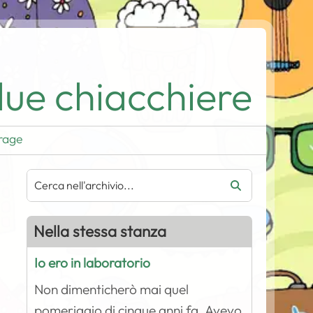
ue chiacchiere
rage
Nella stessa stanza
Io ero in laboratorio
Non dimenticherò mai quel
pomeriggio di cinque anni fa. Avevo