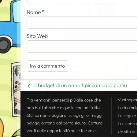
Nome
*
Sito Web
Il budget di un anno tipico in casa camu
Vuoi sape
Tra vent'anni penserai più alle cose che
non hai fatto che a quelle che hai fatto.
La tua
pri
Quindi non indugiare, sciogli gli ormeggi,
Le regole
naviga lontano dal porto sicuro. Cattura i
La licenza
venti delle opportunità nelle tue vele.
Un sito acc