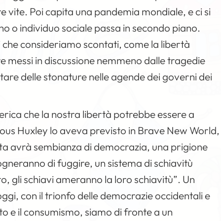
e vite. Poi capita una pandemia mondiale, e ci si
dino o individuo sociale passa in secondo piano.
 che consideriamo scontati, come la libertà
sere messi in discussione nemmeno dalle tragedie
are delle stonature nelle agende dei governi dei
rica che la nostra libertà potrebbe essere a
ldous Huxley lo aveva previsto in Brave New World,
tta avrà sembianza di democrazia, una prigione
sogneranno di fuggire, un sistema di schiavitù
, gli schiavi ameranno la loro schiavitù”. Un
i, con il trionfo delle democrazie occidentali e
nto e il consumismo, siamo di fronte a un