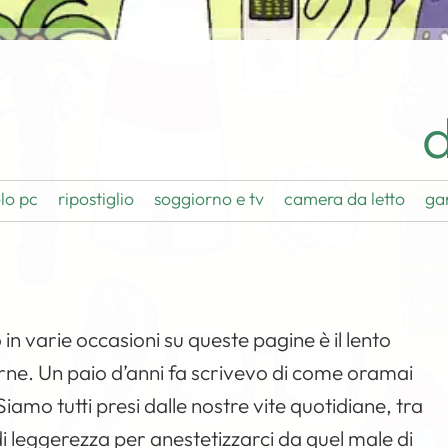
d
lo pc
ripostiglio
soggiorno e tv
camera da letto
ga
in varie occasioni su queste pagine è il lento
rne. Un paio d’anni fa scrivevo di come oramai
 Siamo tutti presi dalle nostre vite quotidiane, tra
i leggerezza per anestetizzarci da quel male di