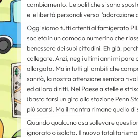
cambiamento. Le politiche si sono spostat
e le libertà personali verso l’adorazione 
Oggi siamo tutti attenti al famigerato
PI
società in un comodo numerino che riass
benessere dei suoi cittadini. Eh già, pe
collegate. Anzi, negli ultimi anni mi pare c
allargato. Ma in tutti gli ambiti che com
sanità, la nostra attenzione sembra rivol
ed ai loro diritti. Nel Paese a stelle e s
(basta farsi un giro alla stazione Penn S
più scarsi. Ma il mantra rimane quello di
Quando qualcuno osa sollevare questioni s
ignorato o isolato. Il nuovo totalitaris