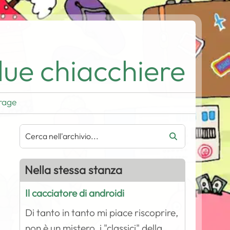
ue chiacchiere
rage
Nella stessa stanza
Il cacciatore di androidi
Di tanto in tanto mi piace riscoprire,
non è un mistero, i "classici" della