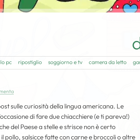
d
lo pc
ripostiglio
soggiorno e tv
camera da letto
ga
menta
st sulle curiosità della lingua americana. Le
l’occasione di fare due chiacchiere (e ti pareva!)
iche del Paese a stelle e strisce non è certo
l pollo, salsicce fatte con carne e broccoli o altre