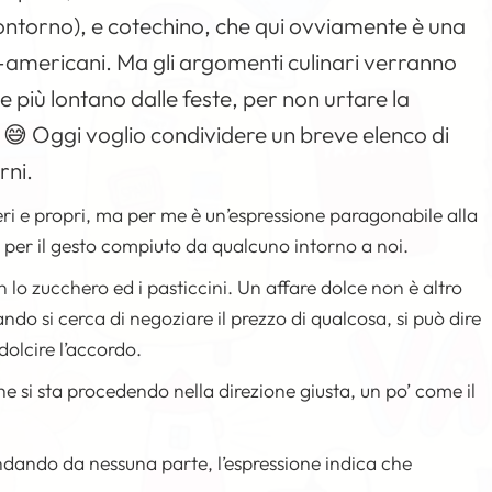
contorno), e cotechino, che qui ovviamente è una
o-americani. Ma gli argomenti culinari verranno
te più lontano dalle feste, per non urtare la
no 😅 Oggi voglio condividere un breve elenco di
rni.
 veri e propri, ma per me è un’espressione paragonabile alla
 per il gesto compiuto da qualcuno intorno a noi.
n lo zucchero ed i pasticcini. Un affare dolce non è altro
ndo si cerca di negoziare il prezzo di qualcosa, si può dire
ddolcire l’accordo.
 si sta procedendo nella direzione giusta, un po’ come il
ndando da nessuna parte, l’espressione indica che