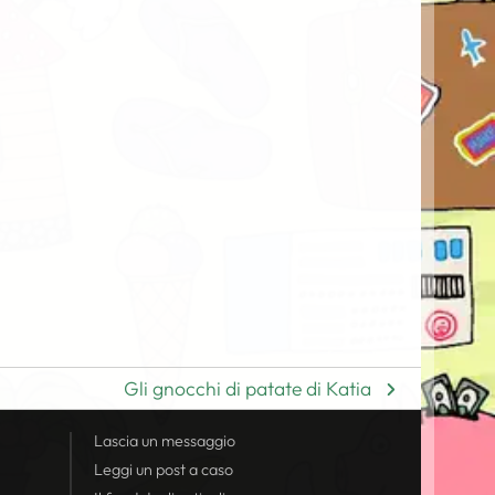
Gli gnocchi di patate di Katia
Lascia un messaggio
Leggi un post a caso