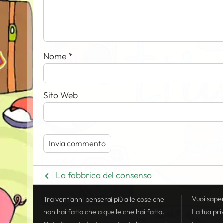
Nome
*
Sito Web
La fabbrica del consenso
Vuoi sape
Tra vent'anni penserai più alle cose che
non hai fatto che a quelle che hai fatto.
La tua
pri