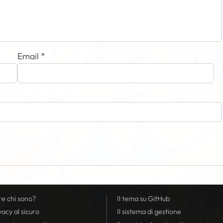
Email
*
re chi sono?
Il tema su GitHub
vacy
al sicuro
Il sistema di gestione