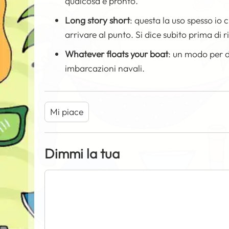
qualcosa è pronto.
Long story short
: questa la uso spesso io 
arrivare al punto. Si dice subito prima di 
Whatever floats your boat
: un modo per d
imbarcazioni navali.
Mi piace
Dimmi la tua