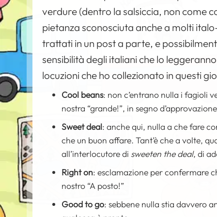
verdure (dentro la salsiccia, non come 
pietanza sconosciuta anche a molti ital
trattati in un post a parte, e possibilmen
sensibilità degli italiani che lo leggeran
locuzioni che ho collezionato in questi gio
Cool beans
: non c’entrano nulla i fagioli
nostra “grande!”, in segno d’approvazione
Sweet deal
: anche qui, nulla a che fare co
che un buon affare. Tant’è che a volte, qua
all’interlocutore di
sweeten the deal
, di a
Right on
: esclamazione per confermare che
nostro “A posto!”
Good to go
: sebbene nulla stia davvero a